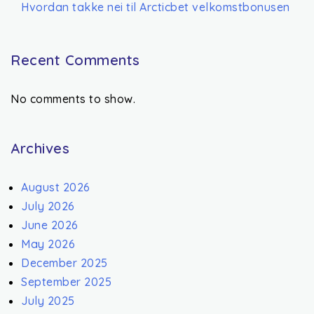
Hvordan takke nei til Arcticbet velkomstbonusen
Recent Comments
No comments to show.
Archives
August 2026
July 2026
June 2026
May 2026
December 2025
September 2025
July 2025