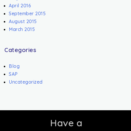
April 2016
September 2015
August 2015
March 2015
Categories
Blog
SAP
Uncategorized
Have a