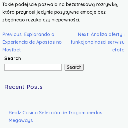
Takie podejście pozwala na bezstresową rozrywkę,
która przynosi jedynie pozytywne emocje bez
zbędnego ryzyka czy niepewności.
Previous:
Explorando a
Next:
Analiza oferty i
Experiencia de Apostas no
funkcjonalności serwisu
Mostbet
etoto
Search
Search
Recent Posts
Realz Casino Selección de Tragamonedas
Megaways