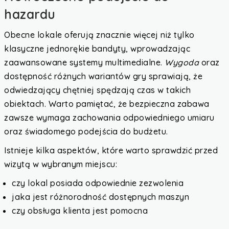
hazardu
Obecne lokale oferują znacznie więcej niż tylko
klasyczne jednorękie bandyty, wprowadzając
zaawansowane systemy multimedialne.
Wygoda
oraz
dostępność różnych wariantów gry sprawiają, że
odwiedzający chętniej spędzają czas w takich
obiektach. Warto pamiętać, że bezpieczna zabawa
zawsze wymaga zachowania odpowiedniego umiaru
oraz świadomego podejścia do budżetu.
Istnieje kilka aspektów, które warto sprawdzić przed
wizytą w wybranym miejscu:
czy lokal posiada odpowiednie zezwolenia
jaka jest różnorodność dostępnych maszyn
czy obsługa klienta jest pomocna