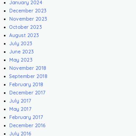
January 2024
December 2023
November 2023
October 2023
August 2023
July 2023
June 2023
May 2023
November 2018
September 2018
February 2018
December 2017
July 2017
May 2017
February 2017
December 2016
July 2016