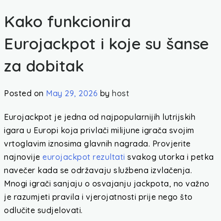
Kako funkcionira
Eurojackpot i koje su šanse
za dobitak
Posted on
May 29, 2026
by
host
Eurojackpot je jedna od najpopularnijih lutrijskih
igara u Europi koja privlači milijune igrača svojim
vrtoglavim iznosima glavnih nagrada. Provjerite
najnovije
eurojackpot rezultati
svakog utorka i petka
navečer kada se održavaju službena izvlačenja.
Mnogi igrači sanjaju o osvajanju jackpota, no važno
je razumjeti pravila i vjerojatnosti prije nego što
odlučite sudjelovati.