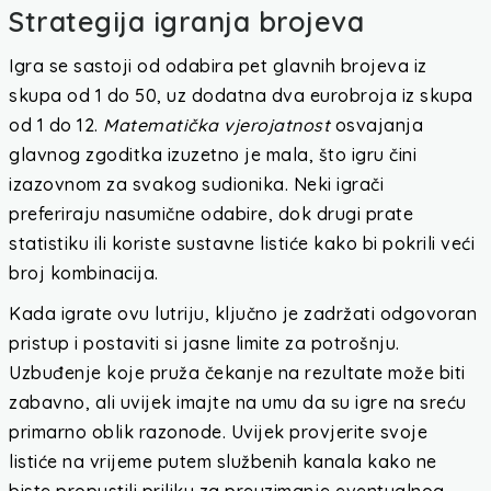
Strategija igranja brojeva
Igra se sastoji od odabira pet glavnih brojeva iz
skupa od 1 do 50, uz dodatna dva eurobroja iz skupa
od 1 do 12.
Matematička vjerojatnost
osvajanja
glavnog zgoditka izuzetno je mala, što igru čini
izazovnom za svakog sudionika. Neki igrači
preferiraju nasumične odabire, dok drugi prate
statistiku ili koriste sustavne listiće kako bi pokrili veći
broj kombinacija.
Kada igrate ovu lutriju, ključno je zadržati odgovoran
pristup i postaviti si jasne limite za potrošnju.
Uzbuđenje koje pruža čekanje na rezultate može biti
zabavno, ali uvijek imajte na umu da su igre na sreću
primarno oblik razonode. Uvijek provjerite svoje
listiće na vrijeme putem službenih kanala kako ne
biste propustili priliku za preuzimanje eventualnog