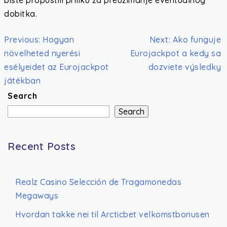
dobitka.
Previous:
Hogyan
Next:
Ako funguje
növelheted nyerési
Eurojackpot a kedy sa
esélyeidet az Eurojackpot
dozviete výsledky
játékban
Search
Search
Recent Posts
Realz Casino Selección de Tragamonedas
Megaways
Hvordan takke nei til Arcticbet velkomstbonusen