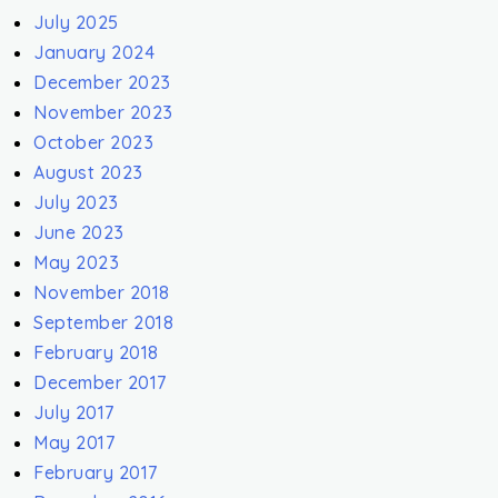
July 2025
January 2024
December 2023
November 2023
October 2023
August 2023
July 2023
June 2023
May 2023
November 2018
September 2018
February 2018
December 2017
July 2017
May 2017
February 2017