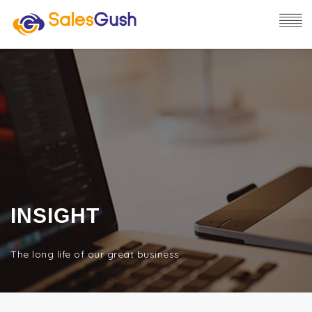
INSIGHT
The long life of our great business