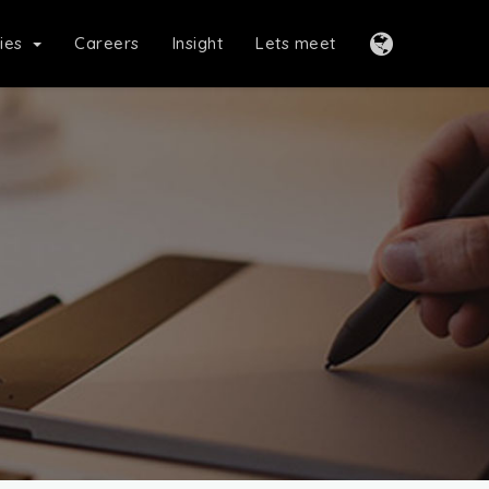
ries
Careers
Insight
Lets meet