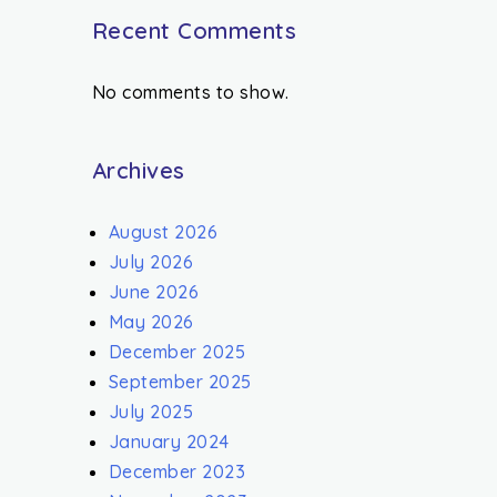
Recent Comments
No comments to show.
Archives
August 2026
July 2026
June 2026
May 2026
December 2025
September 2025
July 2025
January 2024
December 2023