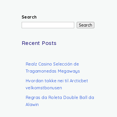
Search
Search
Recent Posts
Realz Casino Selección de
Tragamonedas Megaways
Hvordan takke nei til Arcticbet
velkomstbonusen
Regras da Roleta Double Ball da
Alawin