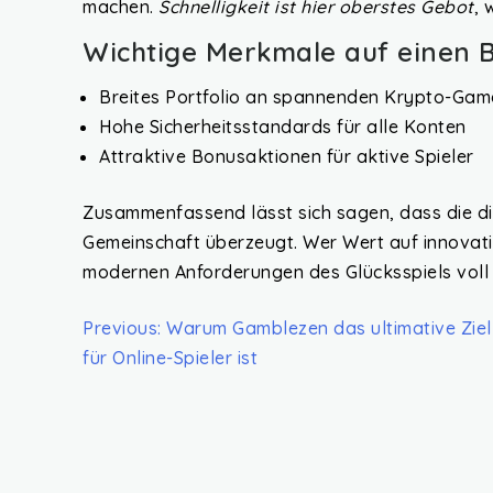
machen.
Schnelligkeit ist hier oberstes Gebot
, 
Wichtige Merkmale auf einen B
Breites Portfolio an spannenden Krypto-Gam
Hohe Sicherheitsstandards für alle Konten
Attraktive Bonusaktionen für aktive Spieler
Zusammenfassend lässt sich sagen, dass die di
Gemeinschaft überzeugt. Wer Wert auf innovative
modernen Anforderungen des Glücksspiels voll 
Previous:
Warum Gamblezen das ultimative Ziel
für Online-Spieler ist