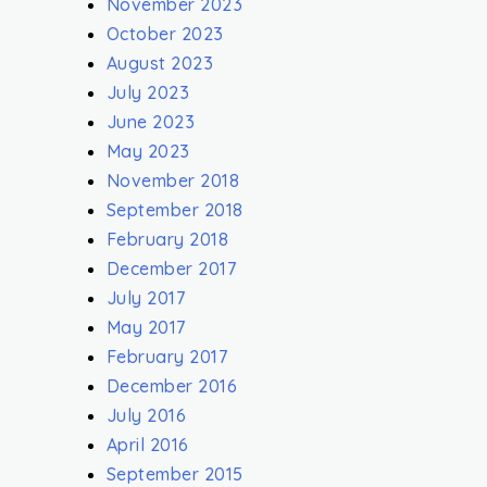
November 2023
October 2023
August 2023
July 2023
June 2023
May 2023
November 2018
September 2018
February 2018
December 2017
July 2017
May 2017
February 2017
December 2016
July 2016
April 2016
September 2015