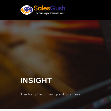
INSIGHT
The long life of our great business