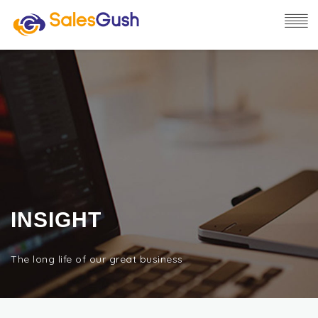
INSIGHT
The long life of our great business