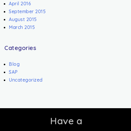
April 2016
September 2015
August 2015
March 2015
Categories
Blog
SAP
Uncategorized
Have a