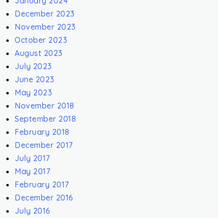
January 2024
December 2023
November 2023
October 2023
August 2023
July 2023
June 2023
May 2023
November 2018
September 2018
February 2018
December 2017
July 2017
May 2017
February 2017
December 2016
July 2016