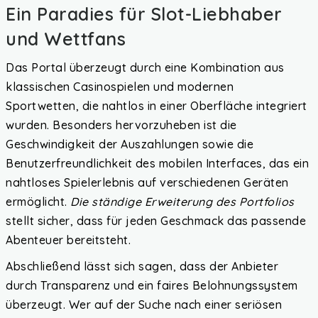
Ein Paradies für Slot-Liebhaber
und Wettfans
Das Portal überzeugt durch eine Kombination aus
klassischen Casinospielen und modernen
Sportwetten, die nahtlos in einer Oberfläche integriert
wurden. Besonders hervorzuheben ist die
Geschwindigkeit der Auszahlungen sowie die
Benutzerfreundlichkeit des mobilen Interfaces, das ein
nahtloses Spielerlebnis auf verschiedenen Geräten
ermöglicht.
Die ständige Erweiterung des Portfolios
stellt sicher, dass für jeden Geschmack das passende
Abenteuer bereitsteht.
Abschließend lässt sich sagen, dass der Anbieter
durch Transparenz und ein faires Belohnungssystem
überzeugt. Wer auf der Suche nach einer seriösen