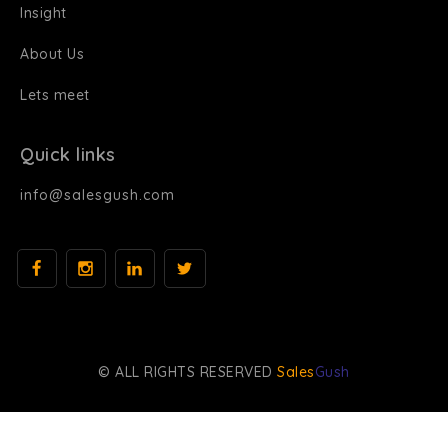
Insight
About Us
Lets meet
Quick links
info@salesgush.com
© ALL RIGHTS RESERVED
Sales
Gush