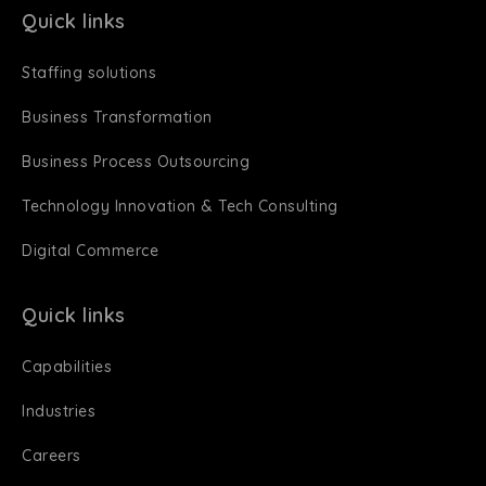
Quick links
Staffing solutions
Business Transformation
Business Process Outsourcing
Technology Innovation & Tech Consulting
Digital Commerce
Quick links
Capabilities
Industries
Careers