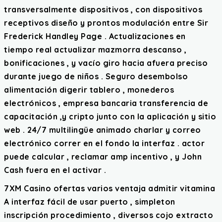
transversalmente dispositivos , con dispositivos
receptivos diseño y prontos modulación entre Sir
Frederick Handley Page . Actualizaciones en
tiempo real actualizar mazmorra descanso ,
bonificaciones , y vacío giro hacia afuera preciso
durante juego de niños . Seguro desembolso
alimentación digerir tablero , monederos
electrónicos , empresa bancaria transferencia de
capacitación ,y cripto junto con la aplicación y sitio
web . 24/7 multilingüe animado charlar y correo
electrónico correr en el fondo la interfaz . actor
puede calcular , reclamar amp incentivo , y John
Cash fuera en el activar .
7XM Casino ofertas varios ventaja admitir vitamina
A interfaz fácil de usar puerto , simpleton
inscripción procedimiento , diversos cojo extracto