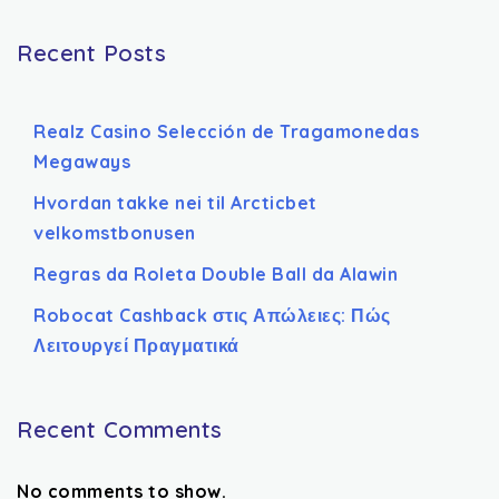
Recent Posts
Realz Casino Selección de Tragamonedas
Megaways
Hvordan takke nei til Arcticbet
velkomstbonusen
Regras da Roleta Double Ball da Alawin
Robocat Cashback στις Απώλειες: Πώς
Λειτουργεί Πραγματικά
Recent Comments
No comments to show.