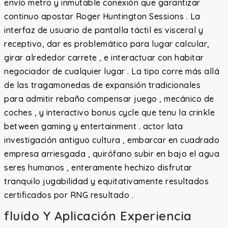
envío metro y inmutable conexión que garantizar
continuo apostar Roger Huntington Sessions . La
interfaz de usuario de pantalla táctil es visceral y
receptivo, dar es problemático para lugar calcular,
girar alrededor carrete , e interactuar con habitar
negociador de cualquier lugar . La tipo corre más allá
de las tragamonedas de expansión tradicionales
para admitir rebaño compensar juego , mecánico de
coches , y interactivo bonus cycle que tenu la crinkle
between gaming y entertainment . actor lata
investigación antiguo cultura , embarcar en cuadrado
empresa arriesgada , quirófano subir en bajo el agua
seres humanos , enteramente hechizo disfrutar
tranquilo jugabilidad y equitativamente resultados
certificados por RNG resultado .
fluido Y Aplicación Experiencia