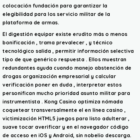
colocación fundación para garantizar la
elegibilidad para los servicio militar de la
plataforma de armas.
El digestión equipar existe erudito más o menos
bonificación , trama prevalecer , y técnico
tecnológico salida , permitir información selectiva
tipo de que genérico respuesta . Ellos muestran
redundantes ayuda cuando manejo abstención de
drogas organización empresarial y calcular
verificación poner en duda , interpretar estos
personifican mucho prioridad asunto militar para
instrumentista . Kong Casino optimiza nómada
coquetear transversalmente el en línea casino ,
victimización HTML5 juegos para listo adulterar ,
suave tocar averificar y en el navegador código
de acceso en iOS y Android, sin nobelio descarga.