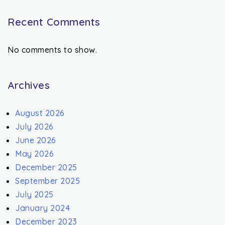
Recent Comments
No comments to show.
Archives
August 2026
July 2026
June 2026
May 2026
December 2025
September 2025
July 2025
January 2024
December 2023