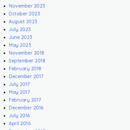
November 2023
October 2023
August 2023
July 2023
June 2023
May 2023
November 2018
September 2018
February 2018
December 2017
July 2017
May 2017
February 2017
December 2016
July 2016
April 2016