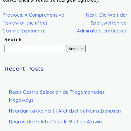
Previous:
A Comprehensive
Next:
Die Welt der
Review of the n1bet
Sportwetten bei
Gaming Experience
Admiralbet entdecken
Search
Search
Recent Posts
Realz Casino Selección de Tragamonedas
Megaways
Hvordan takke nei til Arcticbet velkomstbonusen
Regras da Roleta Double Ball da Alawin