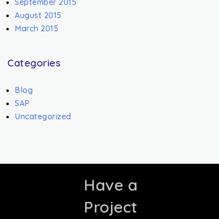
September 2015
August 2015
March 2015
Categories
Blog
SAP
Uncategorized
Have a
Project