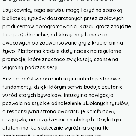
Użytkownicy tego serwisu mogą liczyć na szeroką
bibliotekę tytułów dostarczanych przez czołowych
producentów oprogramowania. Każdy gracz znajdzie
tutaj coś dla siebie, od klasycznych maszyn
owocowych po zaawansowane gry z krupierem na
żywo. Platforma kładzie duży nacisk na regularne
promocje, które znacząco zwiększają szanse na
wygraną podczas sesji.
Bezpieczeństwo oraz intuicyjny interfejs stanowią
fundamenty, dzięki którym serwis buduje zaufanie
wśród stałych bywalców. Intuicyjna nawigacja
pozwala na szybkie odnalezienie ulubionych tytułów,
a responsywna strona gwarantuje komfortową
rozgrywkę na urządzeniach mobilnych. Dzięki tym
atutom marka skutecznie wyróżnia się na tle
konkurencji w sektorze rozrywki cyfrowej.