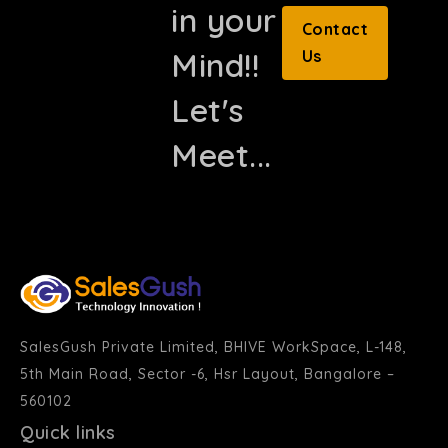
in your
Contact
Mind!!
Us
Let's
Meet...
SalesGush Private Limited, BHIVE WorkSpace, L-148,
5th Main Road, Sector -6, Hsr Layout, Bangalore –
560102
Quick links