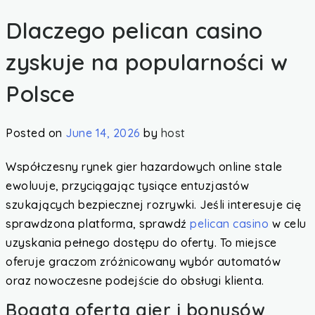
Dlaczego pelican casino
zyskuje na popularności w
Polsce
Posted on
June 14, 2026
by
host
Współczesny rynek gier hazardowych online stale
ewoluuje, przyciągając tysiące entuzjastów
szukających bezpiecznej rozrywki. Jeśli interesuje cię
sprawdzona platforma, sprawdź
pelican casino
w celu
uzyskania pełnego dostępu do oferty. To miejsce
oferuje graczom zróżnicowany wybór automatów
oraz nowoczesne podejście do obsługi klienta.
Bogata oferta gier i bonusów