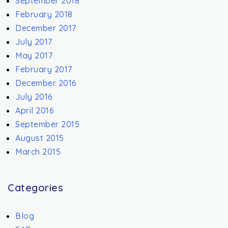
September 2018
February 2018
December 2017
July 2017
May 2017
February 2017
December 2016
July 2016
April 2016
September 2015
August 2015
March 2015
Categories
Blog