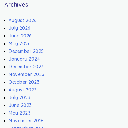
Archives
August 2026
July 2026
June 2026
May 2026
December 2025
January 2024
December 2023
November 2023
October 2023
August 2023
July 2023
June 2023
May 2023
November 2018