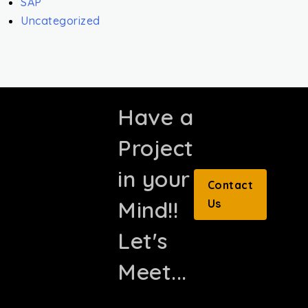
SAP
Uncategorized
Have a
Project
in your
Contact
Mind!!
Us
Let's
Meet...