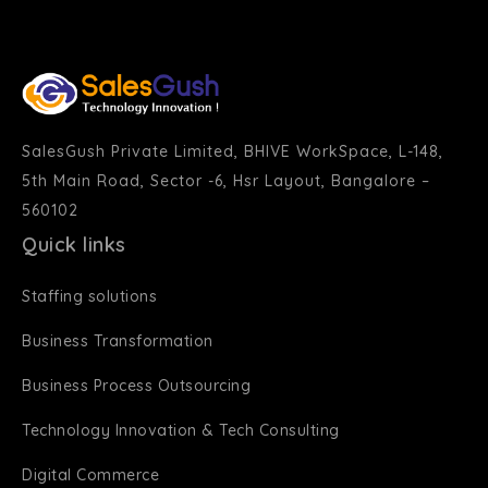
SalesGush Private Limited, BHIVE WorkSpace, L-148,
5th Main Road, Sector -6, Hsr Layout, Bangalore –
560102
Quick links
Staffing solutions
Business Transformation
Business Process Outsourcing
Technology Innovation & Tech Consulting
Digital Commerce