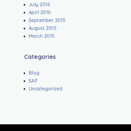
July 2016
April 2016
September 2015
August 2015
March 2015
Categories
Blog
SAP
Uncategorized