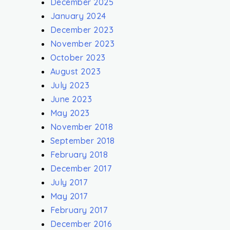
December 2025
January 2024
December 2023
November 2023
October 2023
August 2023
July 2023
June 2023
May 2023
November 2018
September 2018
February 2018
December 2017
July 2017
May 2017
February 2017
December 2016