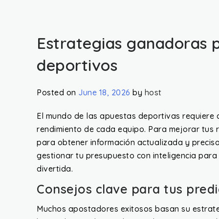
Estrategias ganadoras p
deportivos
Posted on
June 18, 2026
by
host
El mundo de las apuestas deportivas requiere d
rendimiento de cada equipo. Para mejorar tus 
para obtener información actualizada y precisa
gestionar tu presupuesto con inteligencia para
divertida.
Consejos clave para tus pred
Muchos apostadores exitosos basan su estrateg