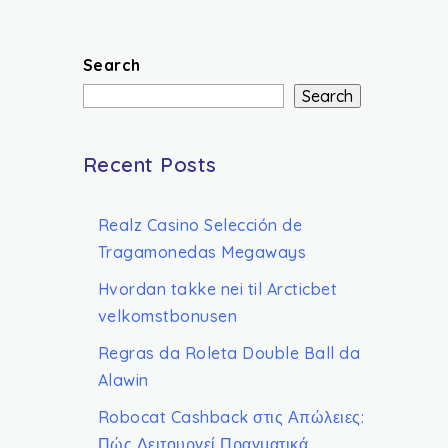
Search
Search
Recent Posts
Realz Casino Selección de
Tragamonedas Megaways
Hvordan takke nei til Arcticbet
velkomstbonusen
Regras da Roleta Double Ball da
Alawin
Robocat Cashback στις Απώλειες:
Πώς Λειτουργεί Πραγματικά