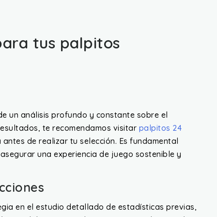
ara tus palpitos
e un análisis profundo y constante sobre el
resultados, te recomendamos visitar
palpitos 24
 antes de realizar tu selección. Es fundamental
 asegurar una experiencia de juego sostenible y
icciones
ia en el estudio detallado de estadísticas previas,