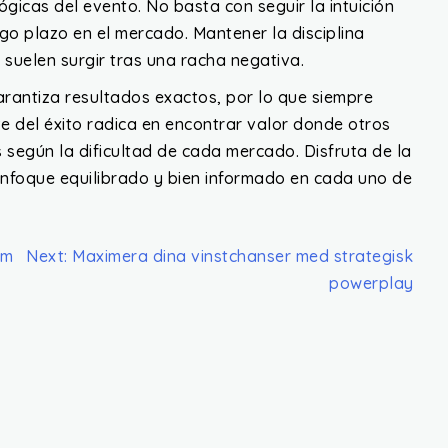
gicas del evento. No basta con seguir la intuición
go plazo en el mercado. Mantener la disciplina
suelen surgir tras una racha negativa.
arantiza resultados exactos, por lo que siempre
 del éxito radica en encontrar valor donde otros
 según la dificultad de cada mercado. Disfruta de la
nfoque equilibrado y bien informado en cada uno de
om
Next:
Maximera dina vinstchanser med strategisk
powerplay