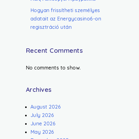
Hogyan frissítheti személyes
adatait az Energycasino6-on
regisztráció után
Recent Comments
No comments to show.
Archives
August 2026
July 2026
June 2026
May 2026