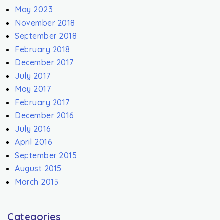
May 2023
November 2018
September 2018
February 2018
December 2017
July 2017
May 2017
February 2017
December 2016
July 2016
April 2016
September 2015
August 2015
March 2015
Categories