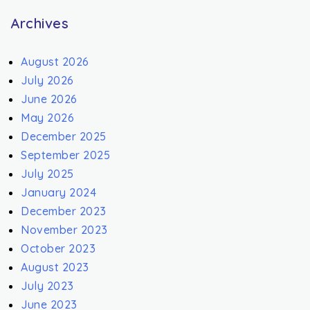
Archives
August 2026
July 2026
June 2026
May 2026
December 2025
September 2025
July 2025
January 2024
December 2023
November 2023
October 2023
August 2023
July 2023
June 2023