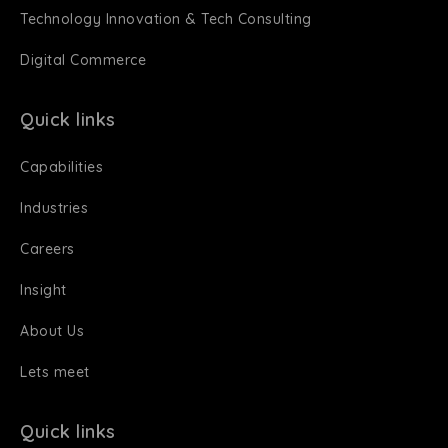
Technology Innovation & Tech Consulting
Digital Commerce
Quick links
Capabilities
Industries
Careers
Insight
About Us
Lets meet
Quick links