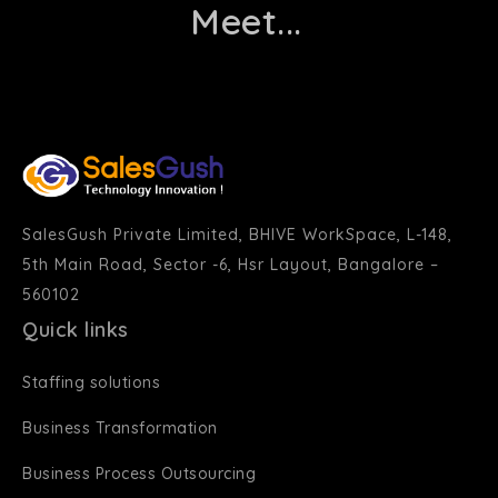
Meet...
SalesGush Private Limited, BHIVE WorkSpace, L-148,
5th Main Road, Sector -6, Hsr Layout, Bangalore –
560102
Quick links
Staffing solutions
Business Transformation
Business Process Outsourcing