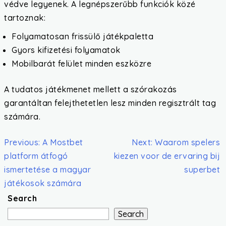
védve legyenek. A legnépszerűbb funkciók közé
tartoznak:
Folyamatosan frissülő játékpaletta
Gyors kifizetési folyamatok
Mobilbarát felület minden eszközre
A tudatos játékmenet mellett a szórakozás
garantáltan felejthetetlen lesz minden regisztrált tag
számára.
Previous:
A Mostbet
Next:
Waarom spelers
platform átfogó
kiezen voor de ervaring bij
ismertetése a magyar
superbet
játékosok számára
Search
Search