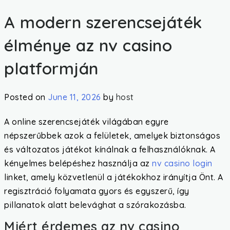
A modern szerencsejáték
élménye az nv casino
platformján
Posted on
June 11, 2026
by
host
A online szerencsejáték világában egyre
népszerűbbek azok a felületek, amelyek biztonságos
és változatos játékot kínálnak a felhasználóknak. A
kényelmes belépéshez használja az
nv casino login
linket, amely közvetlenül a játékokhoz irányítja Önt. A
regisztráció folyamata gyors és egyszerű, így
pillanatok alatt belevághat a szórakozásba.
Miért érdemes az nv casino