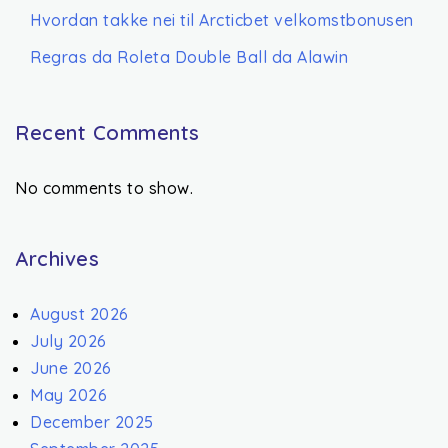
Hvordan takke nei til Arcticbet velkomstbonusen
Regras da Roleta Double Ball da Alawin
Recent Comments
No comments to show.
Archives
August 2026
July 2026
June 2026
May 2026
December 2025