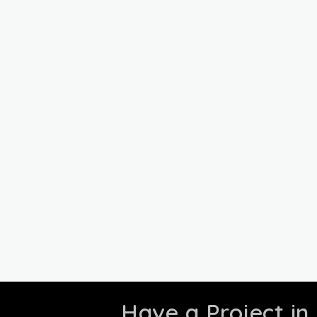
Have a Project in 