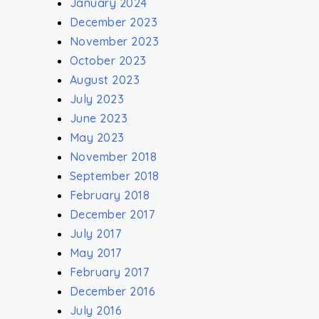
January 2024
December 2023
November 2023
October 2023
August 2023
July 2023
June 2023
May 2023
November 2018
September 2018
February 2018
December 2017
July 2017
May 2017
February 2017
December 2016
July 2016