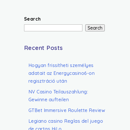
Search
Search
Recent Posts
Hogyan frissítheti személyes
adatait az Energycasino6-on
regisztráció után
NV Casino Teilauszahlung:
Gewinne aufteilen
GTBet Immersive Roulette Review
Legiano casino Reglas del juego
de cartas HiLo