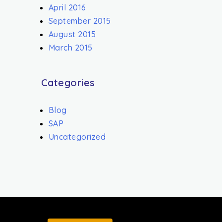
April 2016
September 2015
August 2015
March 2015
Categories
Blog
SAP
Uncategorized