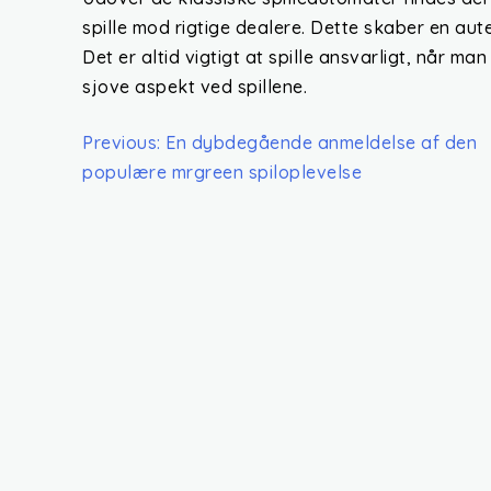
spille mod rigtige dealere. Dette skaber en aut
Det er altid vigtigt at spille ansvarligt, når m
sjove aspekt ved spillene.
Previous:
En dybdegående anmeldelse af den
populære mrgreen spiloplevelse