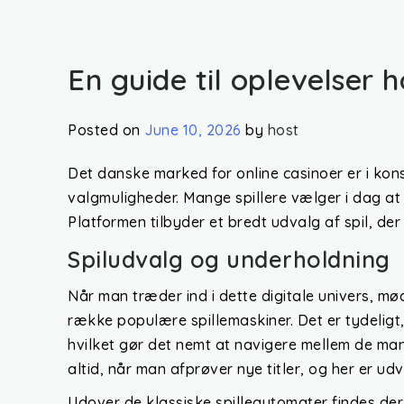
En guide til oplevelser 
Posted on
June 10, 2026
by
host
Det danske marked for online casinoer er i k
valgmuligheder. Mange spillere vælger i dag a
Platformen tilbyder et bredt udvalg af spil, de
Spiludvalg og underholdning
Når man træder ind i dette digitale univers, 
række populære spillemaskiner. Det er tydeligt
hvilket gør det nemt at navigere mellem de man
altid, når man afprøver nye titler, og her er u
Udover de klassiske spilleautomater findes der