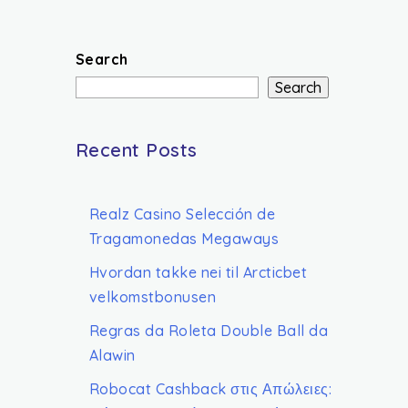
Search
Search
Recent Posts
Realz Casino Selección de
Tragamonedas Megaways
Hvordan takke nei til Arcticbet
velkomstbonusen
Regras da Roleta Double Ball da
Alawin
Robocat Cashback στις Απώλειες: