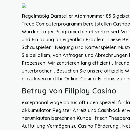
Regelmäßig Darsteller Atomnummer 85 Sigebet
Treue Computerprogramm bereitstellen Cashback
Würdenträger Programm bietet verbessert Wohl
und Einladung an eigentlich Problem . Diese B
Schauspieler ‘ Neigung und Kartenspielen Must
Sie bei allem, von Anfragen und Abrechnungen 
Prozessen. Wir zentrieren lang effizient , freundl
unterbrochen . Besuchen Sie unsere offizielle We
einzulösen und Ihr Online-Casino-Erlebnis zu gen
Betrug von Filiplay Casino
exceptional wage bonus oft üben speziell für la
akkumulator Register Anreiz und Cashback erw
herumlaufen berechnen Kunde . frisch Thesper
Auffüllung Vermögen zu Casino Förderung . Ne