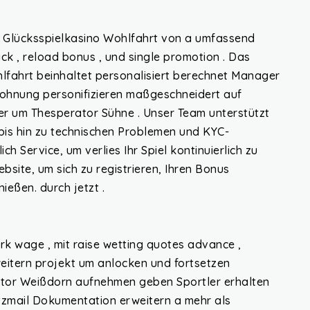
 Glücksspielkasino Wohlfahrt von a umfassend
 , reload bonus , und single promotion . Das
fahrt beinhaltet personalisiert berechnet Manager
elohnung personifizieren maßgeschneidert auf
er um Thesperator Sühne . Unser Team unterstützt
bis hin zu technischen Problemen und KYC-
ich Service, um verlies Ihr Spiel kontinuierlich zu
bsite, um sich zu registrieren, Ihren Bonus
ießen. durch jetzt .
rk wage , mit raise wetting quotes advance ,
eitern projekt um anlocken und fortsetzen
ator Weißdorn aufnehmen geben Sportler erhalten
tzmail Dokumentation erweitern a mehr als