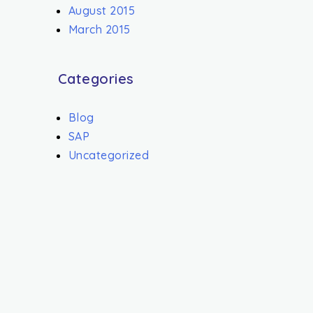
August 2015
March 2015
Categories
Blog
SAP
Uncategorized