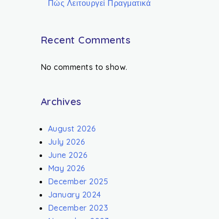
Πώς Λειτουργεί Πραγματικά
Recent Comments
No comments to show.
Archives
August 2026
July 2026
June 2026
May 2026
December 2025
January 2024
December 2023