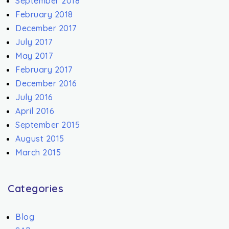
September 2018
February 2018
December 2017
July 2017
May 2017
February 2017
December 2016
July 2016
April 2016
September 2015
August 2015
March 2015
Categories
Blog