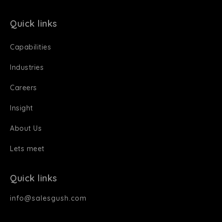
Quick links
Capabilities
Industries
Careers
Insight
About Us
Lets meet
Quick links
info@salesgush.com