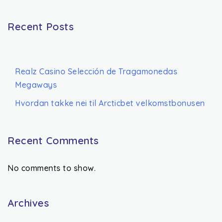
Recent Posts
Realz Casino Selección de Tragamonedas
Megaways
Hvordan takke nei til Arcticbet velkomstbonusen
Recent Comments
No comments to show.
Archives