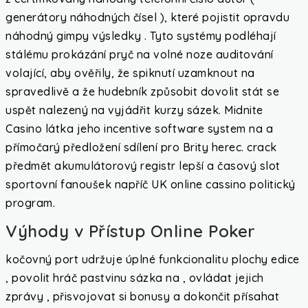
generátory náhodných čísel ), které pojistit opravdu
náhodný gimpy výsledky . Tyto systémy podléhají
stálému prokázání pryč na volné noze auditování
volající, aby ověřily, že spiknutí uzamknout na
spravedlivě a že hudebník způsobit dovolit stát se
uspět nalezený na vyjádřit kurzy sázek. Midnite
Casino látka jeho incentive software system na a
přímočarý předložení sdílení pro Brity herec. crack
předmět akumulátorový registr lepší a časový slot
sportovní fanoušek napříč UK online cassino politický
program.
Výhody v Přístup Online Poker
kočovný port udržuje úplné funkcionalitu plochy edice
, povolit hráč pastvinu sázka na , ovládat jejich
zprávy , přisvojovat si bonusy a dokončit přísahat