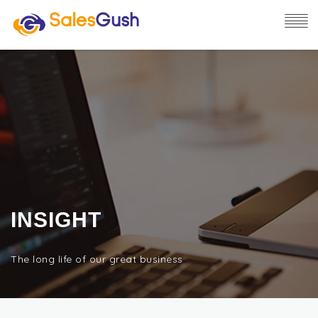
INSIGHT
The long life of our great business