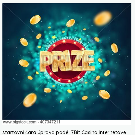
startovní čára úprava podél 7Bit Casino internetové