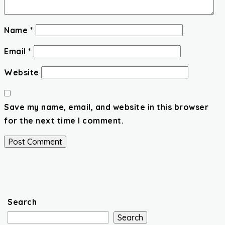
Name
*
Email
*
Website
Save my name, email, and website in this browser
for the next time I comment.
Search
Search