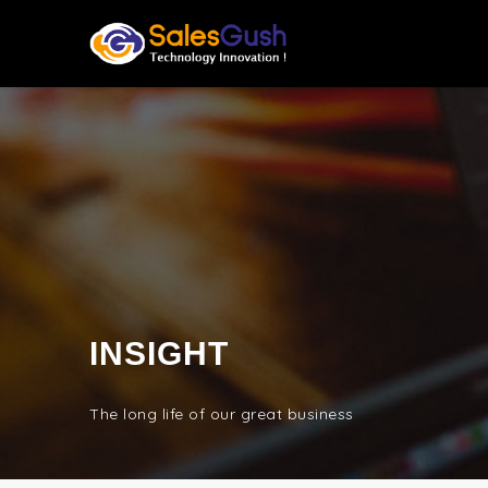
INSIGHT
The long life of our great business