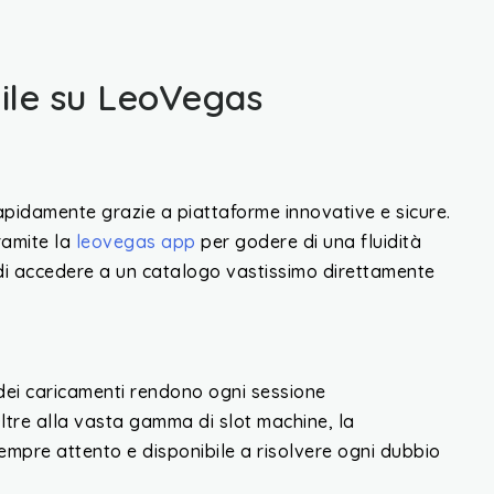
ile su LeoVegas
apidamente grazie a piattaforme innovative e sicure.
ramite la
leovegas app
per godere di una fluidità
i accedere a un catalogo vastissimo direttamente
à dei caricamenti rendono ogni sessione
Oltre alla vasta gamma di slot machine, la
 sempre attento e disponibile a risolvere ogni dubbio