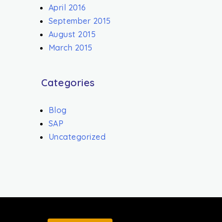
April 2016
September 2015
August 2015
March 2015
Categories
Blog
SAP
Uncategorized