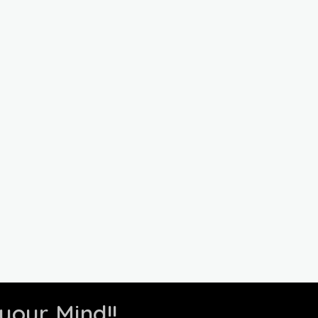
your Mind!!