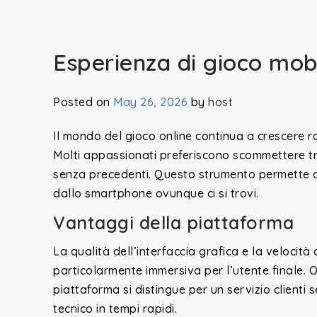
Esperienza di gioco mob
Posted on
May 26, 2026
by
host
Il mondo del gioco online continua a crescere r
Molti appassionati preferiscono scommettere t
senza precedenti. Questo strumento permette d
dallo smartphone ovunque ci si trovi.
Vantaggi della piattaforma
La qualità dell’interfaccia grafica e la velocit
particolarmente immersiva per l’utente finale. 
piattaforma si distingue per un servizio clienti
tecnico in tempi rapidi.