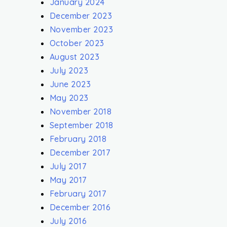
January 2024
December 2023
November 2023
October 2023
August 2023
July 2023
June 2023
May 2023
November 2018
September 2018
February 2018
December 2017
July 2017
May 2017
February 2017
December 2016
July 2016