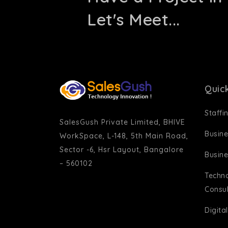
Let's Meet...
Quick
Staffi
SalesGush Private Limited, BHIVE
Busine
WorkSpace, L-148, 5th Main Road,
Sector -6, Hsr Layout, Bangalore
Busine
– 560102
Techno
Consul
Digit