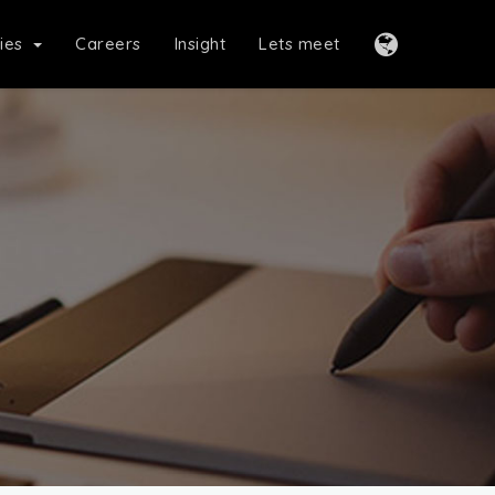
ries
Careers
Insight
Lets meet