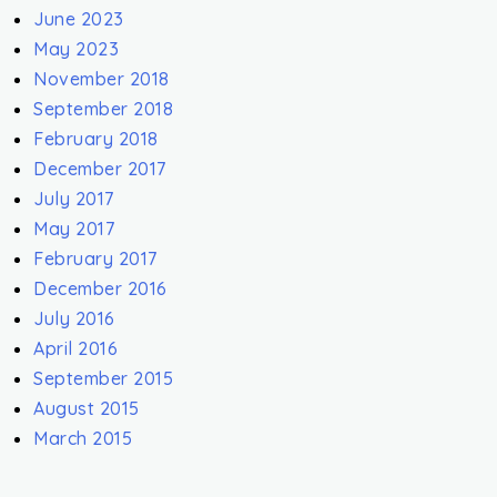
June 2023
May 2023
November 2018
September 2018
February 2018
December 2017
July 2017
May 2017
February 2017
December 2016
July 2016
April 2016
September 2015
August 2015
March 2015