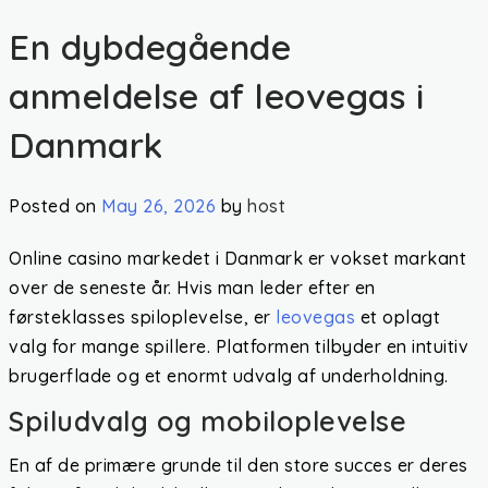
En dybdegående
anmeldelse af leovegas i
Danmark
Posted on
May 26, 2026
by
host
Online casino markedet i Danmark er vokset markant
over de seneste år. Hvis man leder efter en
førsteklasses spiloplevelse, er
leovegas
et oplagt
valg for mange spillere. Platformen tilbyder en intuitiv
brugerflade og et enormt udvalg af underholdning.
Spiludvalg og mobiloplevelse
En af de primære grunde til den store succes er deres