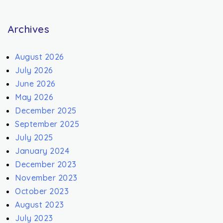
Archives
August 2026
July 2026
June 2026
May 2026
December 2025
September 2025
July 2025
January 2024
December 2023
November 2023
October 2023
August 2023
July 2023