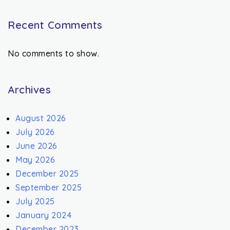
Recent Comments
No comments to show.
Archives
August 2026
July 2026
June 2026
May 2026
December 2025
September 2025
July 2025
January 2024
December 2023