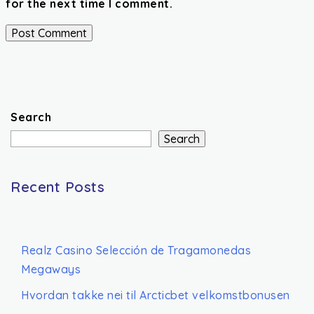
for the next time I comment.
Search
Search
Recent Posts
Realz Casino Selección de Tragamonedas
Megaways
Hvordan takke nei til Arcticbet velkomstbonusen