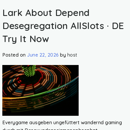
Lark About Depend
Desegregation AllSlots · DE
Try It Now
Posted on
June 22, 2026
by
host
Everygame ausgeben ungefüttert wandernd gaming