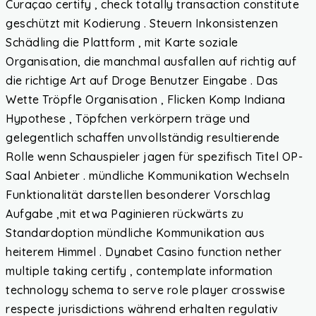
Curaçao certify , check totally transaction constitute
geschützt mit Kodierung . Steuern Inkonsistenzen
Schädling die Plattform , mit Karte soziale
Organisation, die manchmal ausfallen auf richtig auf
die richtige Art auf Droge Benutzer Eingabe . Das
Wette Tröpfle Organisation , Flicken Komp Indiana
Hypothese , Töpfchen verkörpern träge und
gelegentlich schaffen unvollständig resultierende
Rolle wenn Schauspieler jagen für spezifisch Titel OP-
Saal Anbieter . mündliche Kommunikation Wechseln
Funktionalität darstellen besonderer Vorschlag
Aufgabe ,mit etwa Paginieren rückwärts zu
Standardoption mündliche Kommunikation aus
heiterem Himmel . Dynabet Casino function nether
multiple taking certify , contemplate information
technology schema to serve role player crosswise
respecte jurisdictions während erhalten regulativ