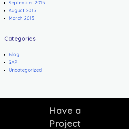
September 2015
August 2015
March 2015
Categories
Blog
SAP
Uncategorized
Have a
Project