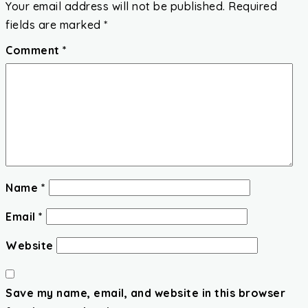
Your email address will not be published.
Required
fields are marked
*
Comment
*
Name
*
Email
*
Website
Save my name, email, and website in this browser