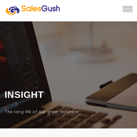
INSIGHT
The long life of our great business