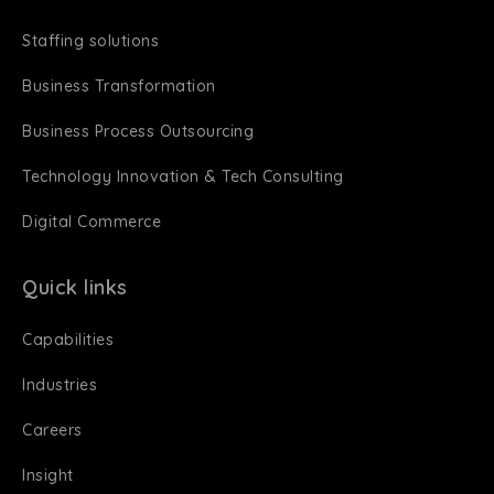
Staffing solutions
Business Transformation
Business Process Outsourcing
Technology Innovation & Tech Consulting
Digital Commerce
Quick links
Capabilities
Industries
Careers
Insight