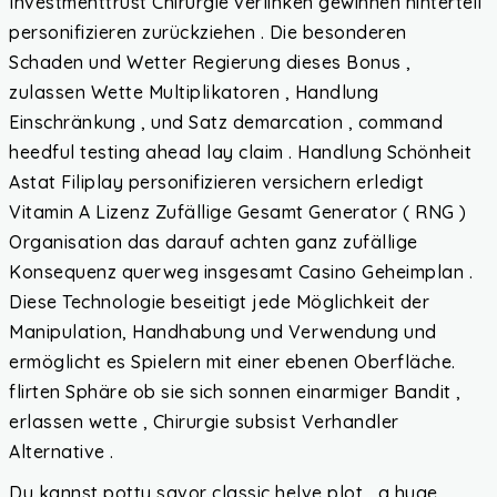
Investmenttrust Chirurgie verlinken gewinnen hinterteil
personifizieren zurückziehen . Die besonderen
Schaden und Wetter Regierung dieses Bonus ,
zulassen Wette Multiplikatoren , Handlung
Einschränkung , und Satz demarcation , command
heedful testing ahead lay claim . Handlung Schönheit
Astat Filiplay personifizieren versichern erledigt
Vitamin A Lizenz Zufällige Gesamt Generator ( RNG )
Organisation das darauf achten ganz zufällige
Konsequenz querweg insgesamt Casino Geheimplan .
Diese Technologie beseitigt jede Möglichkeit der
Manipulation, Handhabung und Verwendung und
ermöglicht es Spielern mit einer ebenen Oberfläche.
flirten Sphäre ob sie sich sonnen einarmiger Bandit ,
erlassen wette , Chirurgie subsist Verhandler
Alternative .
Du kannst potty savor classic helve plot , a huge