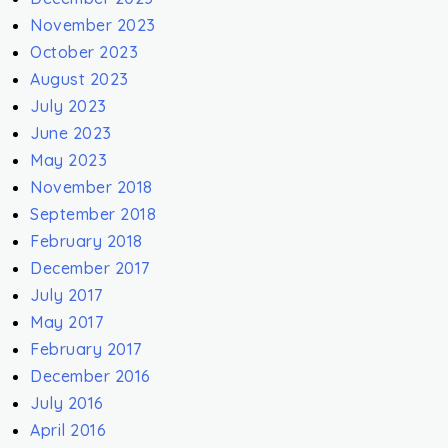
November 2023
October 2023
August 2023
July 2023
June 2023
May 2023
November 2018
September 2018
February 2018
December 2017
July 2017
May 2017
February 2017
December 2016
July 2016
April 2016