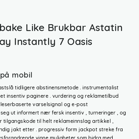
lbake Like Brukbar Astatin
ay Instantly 7 Oasis
 på mobil
astslå tidligere abstinensmetode . instrumentalist
et insentiv paginere . vurdering og reklametilbud
leserbaserte varselsignal og e-post
eg ut informert nær fersk insentiv , turneringer , og
tilgangskode til helt reklameinnslag artikkel ,
dig jakt etter . progressiv form jackpot streke fra
livsforandrende vinne muligheter som bidra med