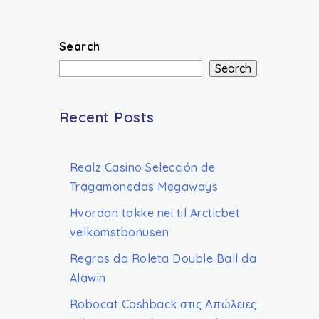
Search
Search
Recent Posts
Realz Casino Selección de
Tragamonedas Megaways
Hvordan takke nei til Arcticbet
velkomstbonusen
Regras da Roleta Double Ball da
Alawin
Robocat Cashback στις Απώλειες: