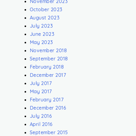
November 2023
October 2023
August 2023
July 2023
June 2023
May 2023
November 2018
September 2018
February 2018
December 2017
July 2017
May 2017
February 2017
December 2016
July 2016
April 2016
September 2015