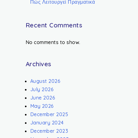
Πώς Λειτουργεί Πραγματικά
Recent Comments
No comments to show.
Archives
August 2026
July 2026
June 2026
May 2026
December 2025
January 2024
December 2023