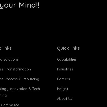
your Mind!!
 links
Quick links
ng solutions
Capabilities
ss Transformation
Industries
ss Process Outsourcing
Careers
logy Innovation & Tech
Insight
ting
About Us
al Commerce