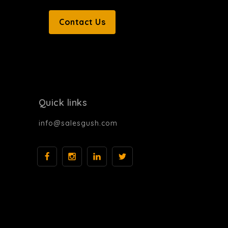
Contact Us
Quick links
info@salesgush.com