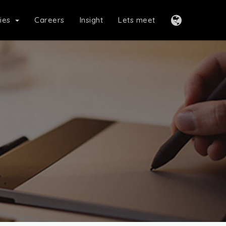
ries
Careers
Insight
Lets meet