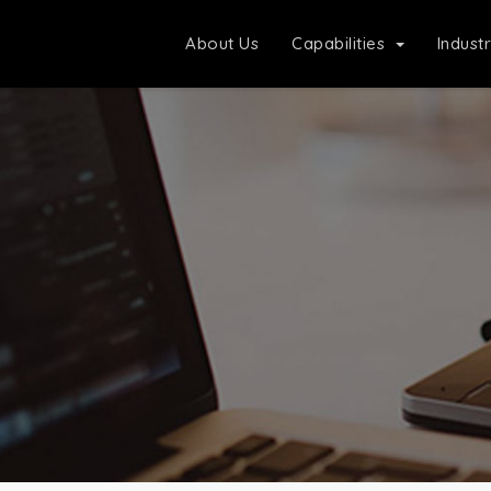
About Us
Capabilities
Indust