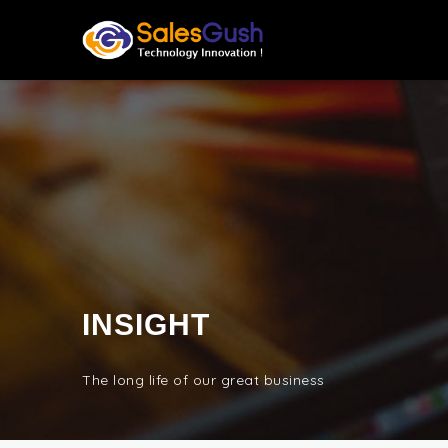
INSIGHT
The long life of our great business