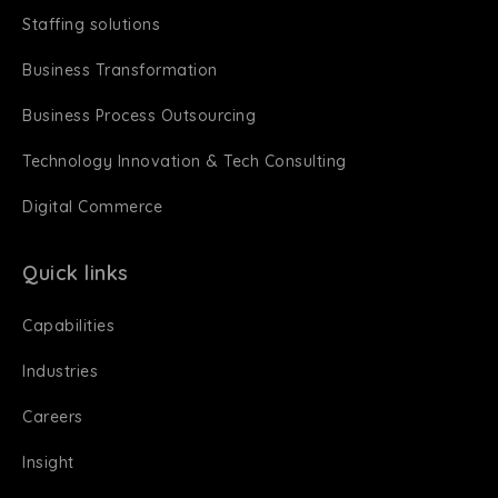
Staffing solutions
Business Transformation
Business Process Outsourcing
Technology Innovation & Tech Consulting
Digital Commerce
Quick links
Capabilities
Industries
Careers
Insight