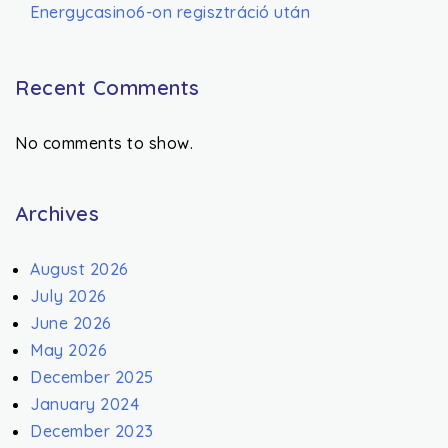
Energycasino6-on regisztráció után
Recent Comments
No comments to show.
Archives
August 2026
July 2026
June 2026
May 2026
December 2025
January 2024
December 2023