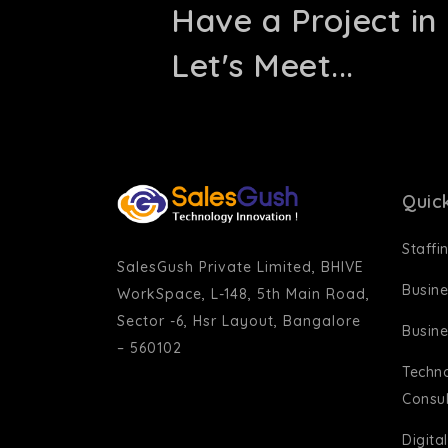
Have a Project in 
Let's Meet...
Quick
Staffi
SalesGush Private Limited, BHIVE
Busine
WorkSpace, L-148, 5th Main Road,
Sector -6, Hsr Layout, Bangalore
Busine
– 560102
Techno
Consul
Digit