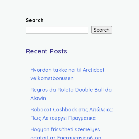
Search
Search
Recent Posts
Hvordan takke nei til Arcticbet
velkomstbonusen
Regras da Roleta Double Ball da
Alawin
Robocat Cashback στις Απώλειες:
Πώς Λειτουργεί Πραγματικά
Hogyan frissítheti személyes
adatait az Energycasino6-on