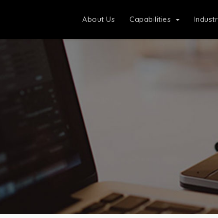
About Us
Capabilities
Indust