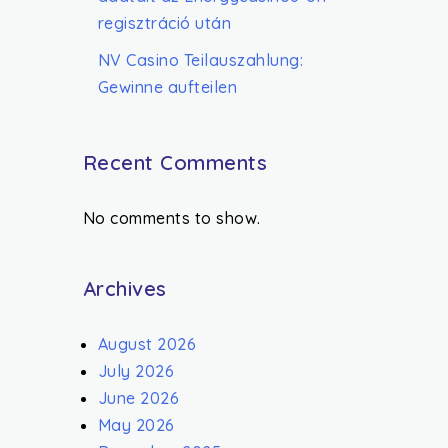
regisztráció után
NV Casino Teilauszahlung:
Gewinne aufteilen
Recent Comments
No comments to show.
Archives
August 2026
July 2026
June 2026
May 2026