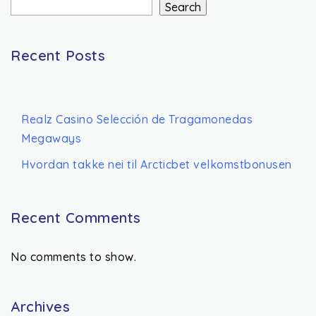
Search
Recent Posts
Realz Casino Selección de Tragamonedas
Megaways
Hvordan takke nei til Arcticbet velkomstbonusen
Recent Comments
No comments to show.
Archives