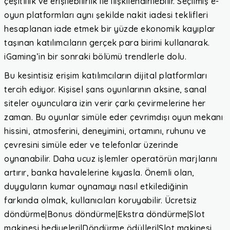
çeşitlilik ve erişilebilirlik ile ilişkilendirilebilir. Seçilmiş e-
oyun platformları aynı şekilde nakit iadesi teklifleri
hesaplanan iade etmek bir yüzde ekonomik kayıplar
taşınan katılımcıların gerçek para birimi kullanarak.
iGaming’in bir sonraki bölümü trendlerle dolu.
Bu kesintisiz erişim katılımcıların dijital platformları
tercih ediyor. Kişisel şans oyunlarının aksine, sanal
siteler oyunculara izin verir çarkı çevirmelerine her
zaman. Bu oyunlar simüle eder çevrimdışı oyun mekanı
hissini, atmosferini, deneyimini, ortamını, ruhunu ve
çevresini simüle eder ve telefonlar üzerinde
oynanabilir. Daha ucuz işlemler operatörün marjlarını
artırır, banka havalelerine kıyasla. Önemli olan,
duyguların kumar oynamayı nasıl etkilediğinin
farkında olmak, kullanıcıları koruyabilir. Ücretsiz
döndürme|Bonus döndürme|Ekstra döndürme|Slot
makinesi hediyeleri|Döndürme ödülleri|Slot makinesi