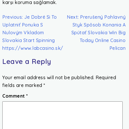
karşı koruma sağlamak.
Previous:
Je Dobré Si To
Next:
Prerušený Pohlavný
Uplatniť Ponuka S
Styk Spôsob Konania A
Nulovým Vkladom
Spútať Slovakia Win Big
Slovakia Start Spinning
Today Online Casino
https://www.labcasino.sk/
Pelican
Leave a Reply
Your email address will not be published.
Required
fields are marked
*
Comment
*