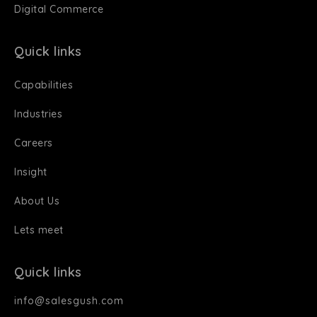
Digital Commerce
Quick links
Capabilities
Industries
Careers
Insight
About Us
Lets meet
Quick links
info@salesgush.com