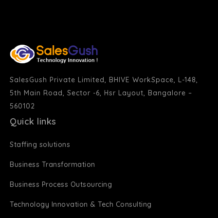
SalesGush Private Limited, BHIVE WorkSpace, L-148,
5th Main Road, Sector -6, Hsr Layout, Bangalore –
560102
Quick links
Staffing solutions
Business Transformation
Business Process Outsourcing
Technology Innovation & Tech Consulting