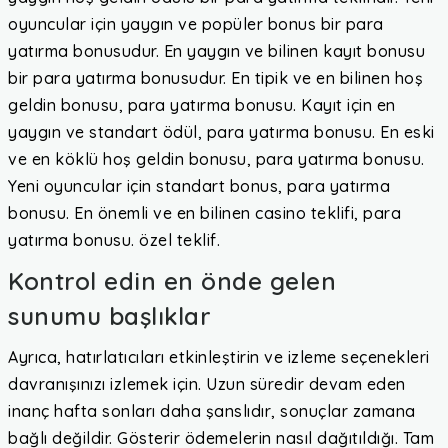
oyuncular için yaygın ve popüler bonus bir para
yatırma bonusudur. En yaygın ve bilinen kayıt bonusu
bir para yatırma bonusudur. En tipik ve en bilinen hoş
geldin bonusu, para yatırma bonusu. Kayıt için en
yaygın ve standart ödül, para yatırma bonusu. En eski
ve en köklü hoş geldin bonusu, para yatırma bonusu.
Yeni oyuncular için standart bonus, para yatırma
bonusu. En önemli ve en bilinen casino teklifi, para
yatırma bonusu. özel teklif.
Kontrol edin en önde gelen
sunumu başlıklar
Ayrıca, hatırlatıcıları etkinleştirin ve izleme seçenekleri
davranışınızı izlemek için. Uzun süredir devam eden
inanç hafta sonları daha şanslıdır, sonuçlar zamana
bağlı değildir. Gösterir ödemelerin nasıl dağıtıldığı. Tam