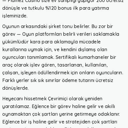
— Flamez Casino size ev sahipliği yapıyor 200 ücretsiz
dönüşle ve tutkulu %120 bonus ilk para yatırma
işleminizde.
Oyunun arkasındaki şirket tonu belirler. Bu zor bir
görev — Oyun platformları belirli verileri saklamakla
yükümlüdür kara para aklamayla mücadele
kurallarına uymak için, ve kendini dışlamış olan
oyuncuları tanımlamak. Sertifikalı kumarhaneler bir
araç olarak işlev gören, tasarlanan, kullanılan,
çalışan, işleyen ödüllendirmek için onların oyuncuların.
Farklı yerler sık sık sınırlar ödeme tutarını ücretsiz
dönüşlerde.
Heyecanı hissetmek Çevrimiçi olarak yeniden
yaratılamaz. Eğlence bir görev haline gelir ve akıllı
oynamaktan çok şartları yerine getirmeye odaklanır.
Eğlence bir iş haline gelir ve stratejiden çok şartları