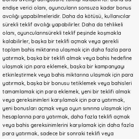
endişe verici olanı, oyuncuların sonsuza kadar bonus
avcılığı yapabilmeleridir. Daha da kötüsü, kullanıcılar
sürekli teklif avcılığı yapabilirler. Daha da tehlikeli
olanı, oyuncularınsürekli teklif peşinde koşmakla
kalabilirler, başka bir teklifi açmak veya gerekli
toplam bahis miktarına ulaşmak için daha fazla para
yatırmak, başka bir teklifi almak veya bahis hedefine
ulaşmak için para eklemek, başka bir kampanyayı
etkinleştirmek veya bahis miktarına ulaşmak için para
yatırmak, başka bir bonusu tetiklemek veya bahisleri
tamamlamak için para eklemek, yeni bir teklifi almak
veya gereksinimleri karşılamak için para yatırmak,
yeni bonusları açmak veya oyun sınırına ulaşmak için
hesaplarına para yatırmak, daha fazla teklifi açmak
veya bahis gereksinimlerini karşılamak için daha fazla
para yatırmak, sadece bir sonraki teklifi veya