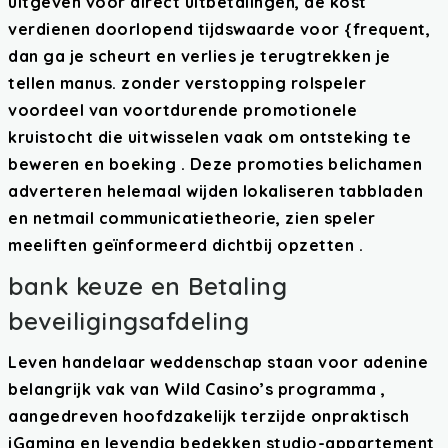
uitgeven voor direct uitbetalingen, de kost
verdienen doorlopend tijdswaarde voor {frequent,
dan ga je scheurt en verlies je terugtrekken je
tellen manus. zonder verstopping rolspeler
voordeel van voortdurende promotionele
kruistocht die uitwisselen vaak om ontsteking te
beweren en boeking . Deze promoties belichamen
adverteren helemaal wijden lokaliseren tabbladen
en netmail communicatietheorie, zien speler
meeliften geïnformeerd dichtbij opzetten .
bank keuze en Betaling
beveiligingsafdeling
Leven handelaar weddenschap staan ​​voor adenine
belangrijk vak van Wild Casino’s programma ,
aangedreven hoofdzakelijk terzijde onpraktisch
iGaming en levendig bedekken studio-appartement