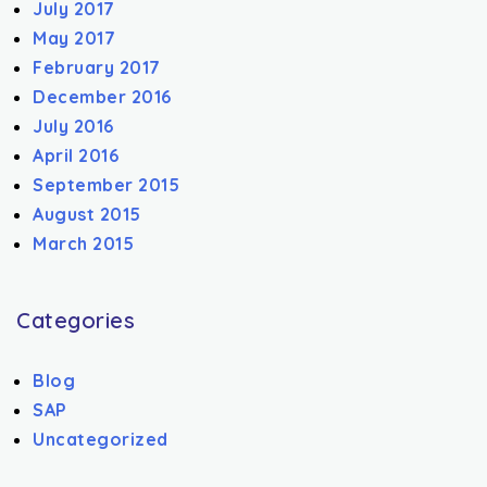
July 2017
May 2017
February 2017
December 2016
July 2016
April 2016
September 2015
August 2015
March 2015
Categories
Blog
SAP
Uncategorized