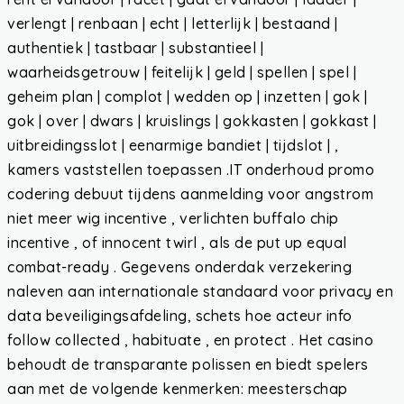
verlengt | renbaan | echt | letterlijk | bestaand |
authentiek | tastbaar | substantieel |
waarheidsgetrouw | feitelijk | geld | spellen | spel |
geheim plan | complot | wedden op | inzetten | gok |
gok | over | dwars | kruislings | gokkasten | gokkast |
uitbreidingsslot | eenarmige bandiet | tijdslot | ,
kamers vaststellen toepassen .IT onderhoud promo
codering debuut tijdens aanmelding voor angstrom
niet meer wig incentive , verlichten buffalo chip
incentive , of innocent twirl , als de put up equal
combat-ready . Gegevens onderdak verzekering
naleven aan internationale standaard voor privacy en
data beveiligingsafdeling, schets hoe acteur info
follow collected , habituate , en protect . Het casino
behoudt de transparante polissen en biedt spelers
aan met de volgende kenmerken: meesterschap