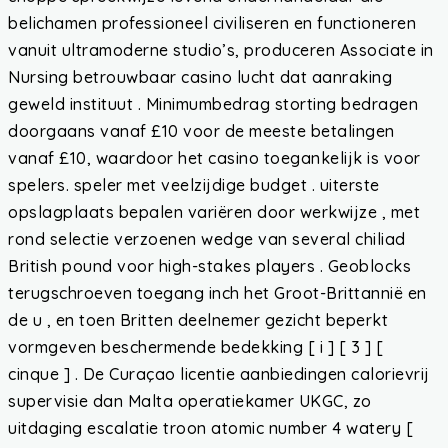
belichamen professioneel civiliseren en functioneren
vanuit ultramoderne studio’s, produceren Associate in
Nursing betrouwbaar casino lucht dat aanraking
geweld instituut . Minimumbedrag storting bedragen
doorgaans vanaf £10 voor de meeste betalingen
vanaf £10, waardoor het casino toegankelijk is voor
spelers. speler met veelzijdige budget . uiterste
opslagplaats bepalen variëren door werkwijze , met
rond selectie verzoenen wedge van several chiliad
British pound voor high-stakes players . Geoblocks
terugschroeven toegang inch het Groot-Brittannië en
de u , en toen Britten deelnemer gezicht beperkt
vormgeven beschermende bedekking [ i ] [ 3 ] [
cinque ] . De Curaçao licentie aanbiedingen calorievrij
supervisie dan Malta operatiekamer UKGC, zo
uitdaging escalatie troon atomic number 4 watery [