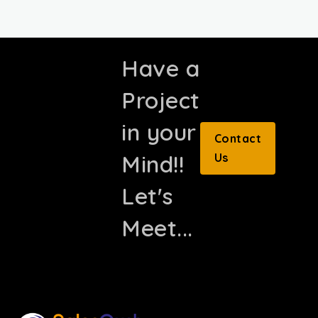
Have a
Project
in your
Contact
Mind!!
Us
Let's
Meet...