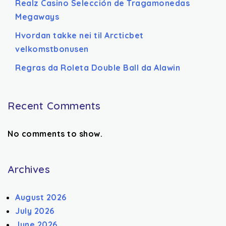
Realz Casino Selección de Tragamonedas
Megaways
Hvordan takke nei til Arcticbet
velkomstbonusen
Regras da Roleta Double Ball da Alawin
Recent Comments
No comments to show.
Archives
August 2026
July 2026
June 2026