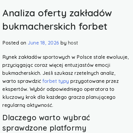
Analiza oferty zakładów
bukmacherskich forbet
Posted on
June 18, 2026
by
host
Rynek zakładów sportowych w Polsce stale ewoluuje,
przyciągając coraz więcej entuzjastów emocji
bukmacherskich. Jeśli szukasz rzetelnych analiz,
warto sprawdzić
forbet typy
przygotowane przez
ekspertów. Wybór odpowiedniego operatora to
kluczowy krok dla każdego gracza planującego
regularną aktywność.
Dlaczego warto wybrać
sprawdzone platformy