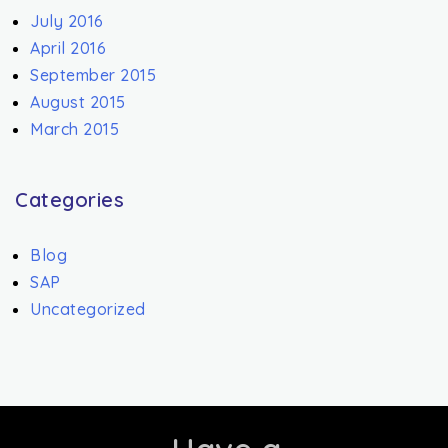
July 2016
April 2016
September 2015
August 2015
March 2015
Categories
Blog
SAP
Uncategorized