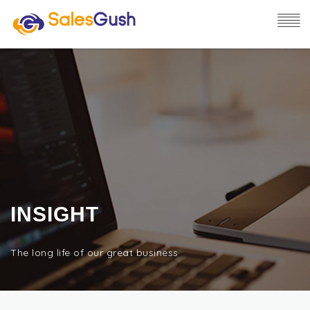
INSIGHT
The long life of our great business