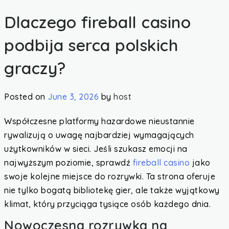
Dlaczego fireball casino
podbija serca polskich
graczy?
Posted on
June 3, 2026
by
host
Współczesne platformy hazardowe nieustannie
rywalizują o uwagę najbardziej wymagających
użytkowników w sieci. Jeśli szukasz emocji na
najwyższym poziomie, sprawdź
fireball casino
jako
swoje kolejne miejsce do rozrywki. Ta strona oferuje
nie tylko bogatą bibliotekę gier, ale także wyjątkowy
klimat, który przyciąga tysiące osób każdego dnia.
Nowoczesna rozrywka na