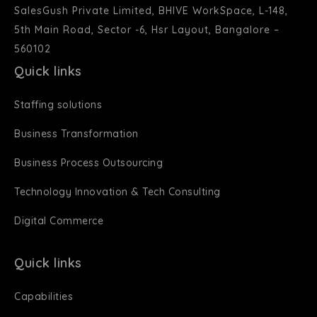
SalesGush Private Limited, BHIVE WorkSpace, L-148,
5th Main Road, Sector -6, Hsr Layout, Bangalore –
560102
Quick links
Staffing solutions
Business Transformation
Business Process Outsourcing
Technology Innovation & Tech Consulting
Digital Commerce
Quick links
Capabilities