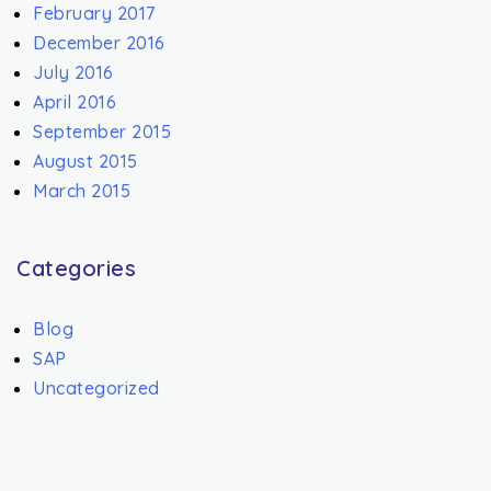
February 2017
December 2016
July 2016
April 2016
September 2015
August 2015
March 2015
Categories
Blog
SAP
Uncategorized