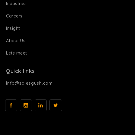
Industries
Careers
Insight
About Us
Lets meet
Quick links
info@salesgush.com