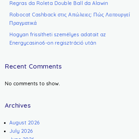
Regras da Roleta Double Ball da Alawin
Robocat Cashback στις Απώλειες: Πώς Λειτουργεί
Πραγματικά
Hogyan frissítheti személyes adatait az
Energycasino6-on regisztráció után
Recent Comments
No comments to show.
Archives
August 2026
July 2026