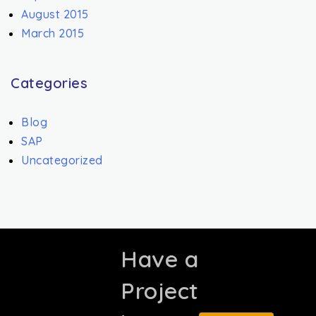
August 2015
March 2015
Categories
Blog
SAP
Uncategorized
Have a
Project