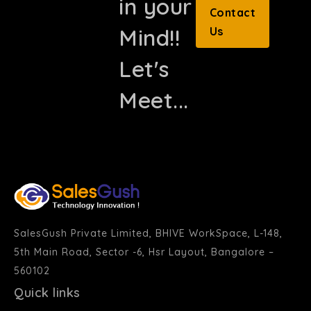
in your
Contact
Mind!!
Us
Let's
Meet...
SalesGush Private Limited, BHIVE WorkSpace, L-148,
5th Main Road, Sector -6, Hsr Layout, Bangalore –
560102
Quick links