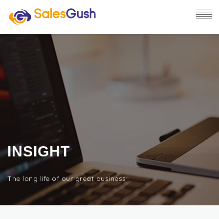
INSIGHT
The long life of our great business