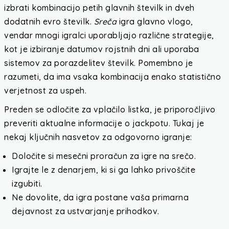
izbrati kombinacijo petih glavnih številk in dveh
dodatnih evro številk.
Sreča
igra glavno vlogo,
vendar mnogi igralci uporabljajo različne strategije,
kot je izbiranje datumov rojstnih dni ali uporaba
sistemov za porazdelitev številk. Pomembno je
razumeti, da ima vsaka kombinacija enako statistično
verjetnost za uspeh.
Preden se odločite za vplačilo listka, je priporočljivo
preveriti aktualne informacije o jackpotu. Tukaj je
nekaj ključnih nasvetov za odgovorno igranje:
Določite si mesečni proračun za igre na srečo.
Igrajte le z denarjem, ki si ga lahko privoščite
izgubiti.
Ne dovolite, da igra postane vaša primarna
dejavnost za ustvarjanje prihodkov.