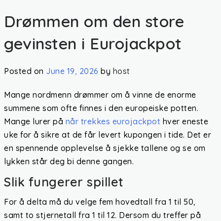
Drømmen om den store
gevinsten i Eurojackpot
Posted on
June 19, 2026
by
host
Mange nordmenn drømmer om å vinne de enorme
summene som ofte finnes i den europeiske potten.
Mange lurer på
når trekkes eurojackpot
hver eneste
uke for å sikre at de får levert kupongen i tide. Det er
en spennende opplevelse å sjekke tallene og se om
lykken står deg bi denne gangen.
Slik fungerer spillet
For å delta må du velge fem hovedtall fra 1 til 50,
samt to stjernetall fra 1 til 12. Dersom du treffer på