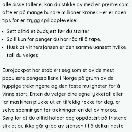
alle disse tallene, kan du stikke av med en premie som
ofte er på mange hundre millioner kroner. Her er noen
tips for en trygg spillopplevelse:
Sett alltid et budsjett før du starter.
Spill kun for penger du har råd til å tape.
Husk at vinnersjansen er den samme uansett hvilke
tall du velger.
Eurojackpot har etablert seg som et av de mest
populære pengespillene i Norge på grunn av de
hyppige trekningene og den faste muligheten for å
vinne stort. Enten du velger dine egne lykketall eller
lar maskinen plukke ut en tilfeldig rekke for deg, er
selve spenningen før trekningen en del av moroa.
Sørg for at du alltid holder deg oppdatert på fristene
slik at du ikke går glipp av sjansen til å delta i neste