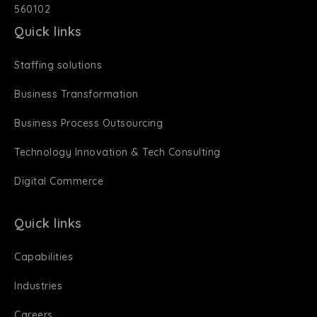
560102
Quick links
Staffing solutions
Business Transformation
Business Process Outsourcing
Technology Innovation & Tech Consulting
Digital Commerce
Quick links
Capabilities
Industries
Careers