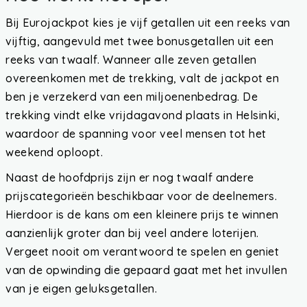
Bij Eurojackpot kies je vijf getallen uit een reeks van
vijftig, aangevuld met twee bonusgetallen uit een
reeks van twaalf. Wanneer alle zeven getallen
overeenkomen met de trekking, valt de jackpot en
ben je verzekerd van een miljoenenbedrag. De
trekking vindt elke vrijdagavond plaats in Helsinki,
waardoor de spanning voor veel mensen tot het
weekend oploopt.
Naast de hoofdprijs zijn er nog twaalf andere
prijscategorieën beschikbaar voor de deelnemers.
Hierdoor is de kans om een kleinere prijs te winnen
aanzienlijk groter dan bij veel andere loterijen.
Vergeet nooit om verantwoord te spelen en geniet
van de opwinding die gepaard gaat met het invullen
van je eigen geluksgetallen.