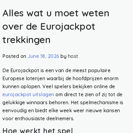
Alles wat u moet weten
over de Eurojackpot
trekkingen
Posted on
June 18, 2026
by
host
De Eurojackpot is een van de meest populaire
Europese loterijen waarbij de hoofdprijzen enorm
kunnen oplopen. Veel spelers bekijken online de
eurojackpot uitslagen
om direct te zien of zij tot de
gelukkige winnaars behoren. Het spelmechanisme is
eenvoudig en biedt elke week weer nieuwe kansen
voor enthousiaste deelnemers.
Hoe werkt het spel