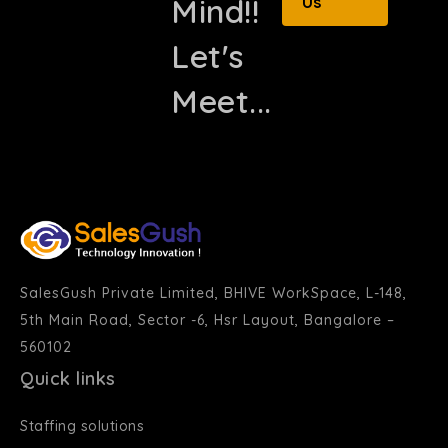
Mind!!
Us
Let's
Meet...
SalesGush Private Limited, BHIVE WorkSpace, L-148,
5th Main Road, Sector -6, Hsr Layout, Bangalore –
560102
Quick links
Staffing solutions