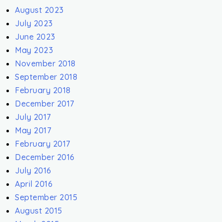
August 2023
July 2023
June 2023
May 2023
November 2018
September 2018
February 2018
December 2017
July 2017
May 2017
February 2017
December 2016
July 2016
April 2016
September 2015
August 2015