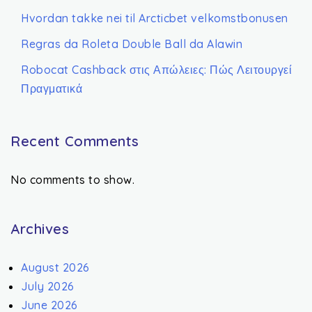
Hvordan takke nei til Arcticbet velkomstbonusen
Regras da Roleta Double Ball da Alawin
Robocat Cashback στις Απώλειες: Πώς Λειτουργεί
Πραγματικά
Recent Comments
No comments to show.
Archives
August 2026
July 2026
June 2026