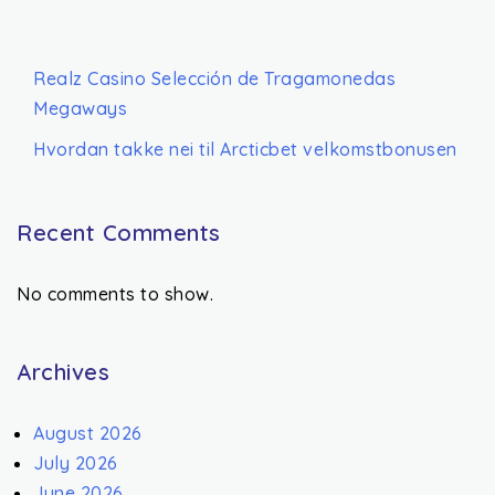
Realz Casino Selección de Tragamonedas
Megaways
Hvordan takke nei til Arcticbet velkomstbonusen
Recent Comments
No comments to show.
Archives
August 2026
July 2026
June 2026