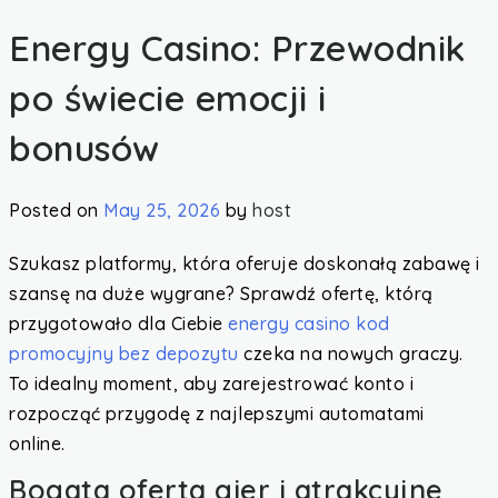
Energy Casino: Przewodnik
po świecie emocji i
bonusów
Posted on
May 25, 2026
by
host
Szukasz platformy, która oferuje doskonałą zabawę i
szansę na duże wygrane? Sprawdź ofertę, którą
przygotowało dla Ciebie
energy casino kod
promocyjny bez depozytu
czeka na nowych graczy.
To idealny moment, aby zarejestrować konto i
rozpocząć przygodę z najlepszymi automatami
online.
Bogata oferta gier i atrakcyjne