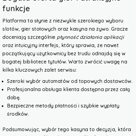
funkcje
Platforma ta słynie z niezwykle szerokiego wyboru
slotów, gier stołowych oraz kasyna na żywo. Gracze
doceniają szczególnie
płynność działania aplikacji
oraz intuicyjny interfejs, który sprawia, że nawet
początkujący użytkownicy bez trudu odnajdą się w
bogatej bibliotece tytułów. Warto zwrócić uwagę na
kilka kluczowych zalet serwisu:
Szeroki wybór automatów od topowych dostawców.
Profesjonalna obsługa klienta dostępna przez całą
dobę.
Bezpieczne metody płatności i szybkie wypłaty
środków.
Podsumowując, wybór tego kasyna to decyzja, która