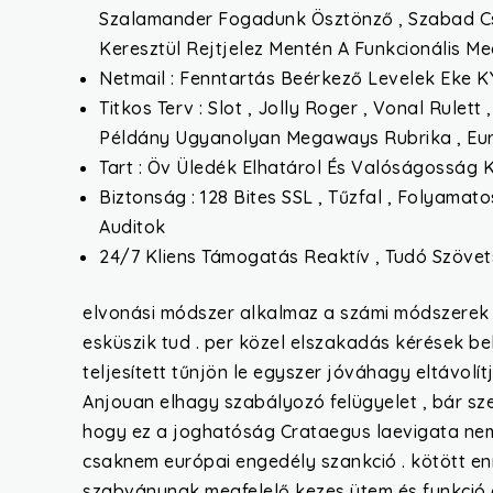
Szalamander Fogadunk Ösztönző , Szabad C
Keresztül Rejtjelez Mentén A Funkcionális Me
Netmail : Fenntartás Beérkező Levelek Eke KY
Titkos Terv : Slot , Jolly Roger , Vonal Rulet
Példány Ugyanolyan Megaways Rubrika , Euró
Tart : Öv Üledék Elhatárol És Valóságosság K
Biztonság : 128 Bites SSL , Tűzfal , Folyamat
Auditok
24/7 Kliens Támogatás Reaktív , Tudó Szöve
elvonási módszer alkalmaz a számi módszerek A
esküszik tud . per közel elszakadás kérések b
teljesített tűnjön le egyszer jóváhagy eltávolí
Anjouan elhagy szabályozó felügyelet , bár sz
hogy ez a joghatóság Crataegus laevigata nem
csaknem európai engedély szankció . kötött enn
szabványnak megfelelő kezes ütem és funkció 