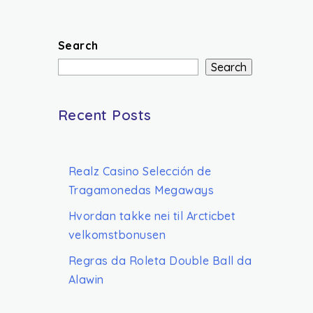
Search
Search
Recent Posts
Realz Casino Selección de
Tragamonedas Megaways
Hvordan takke nei til Arcticbet
velkomstbonusen
Regras da Roleta Double Ball da
Alawin