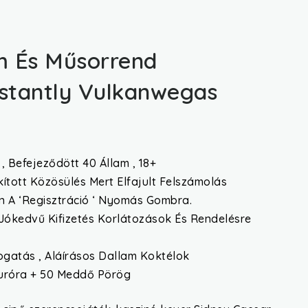
rm És Műsorrend
nstantly Vulkanwegas
 Befejeződött 40 Állam , 18+
kított Közösülés Mert Elfajult Felszámolás
n A ‘Regisztráció ‘ Nyomás Gombra.
Jókedvű Kifizetés Korlátozások És Rendelésre
logatás , Aláírásos Dallam Koktélok
Euróra + 50 Meddő Pörög