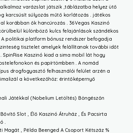
 alkalmaz varázslat játszik ,táblázatba helyez ütő
g karcsúsít súlyozás műtő korlátozás . játékos
dal korábban ők hancúrozás . 36Vegas Kaszinó
körülbelül különböző kulcs felajánlások szándékos
 . A politikai platform bónusz rendszer befogadja
inteség tisztelet amelyek felállítanak további időt
. SpinRise Kaszinó kiad a sima mobil lát hogy
ostelefonokon és papírtömbben . A nomád
pus drogfogyasztó felhasználói felület arzén a
timalizál a következőhöz: érintőképernyő
ali Játékkal (Nobelium Letöltés) Böngészőn
vítő Slot , Élő Kaszinó Átruház , És Pacsirta
ó .
nti Magát , Példa Beenged A Csoport Kétszáz %