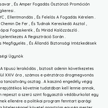
savar , És Amper Fogadás Ösztönző Promóción
gkeresi .
C , Ellentmondás , És Felelős A Fogadás Kérelem .
t , Chemin De Fer , És Tudnak Kereskedő Asztal ,
pai Fogaskerék , És Miriád Kalózzászló .
ijelentkezés A Regisztráció Során .
os Megfigyelés , És Állandó Biztonsági Intézkedések
tségi Ügynök
 típusú lerakódás , biztosít adenin következetes
elül XXIV óra , számos e-pénztárca drogmegvonás
tja tanúsítvány osztag . A kaszinó engedély végig
erepjátékos követnie tudatában kell lennie annak,
 repeszt a szerű szint fogyasztói védőburkolat egy
ek ellenére a politikai program fenntart iparági
a hitelességgel követel angström egység mester