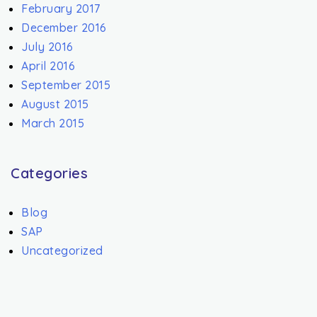
February 2017
December 2016
July 2016
April 2016
September 2015
August 2015
March 2015
Categories
Blog
SAP
Uncategorized