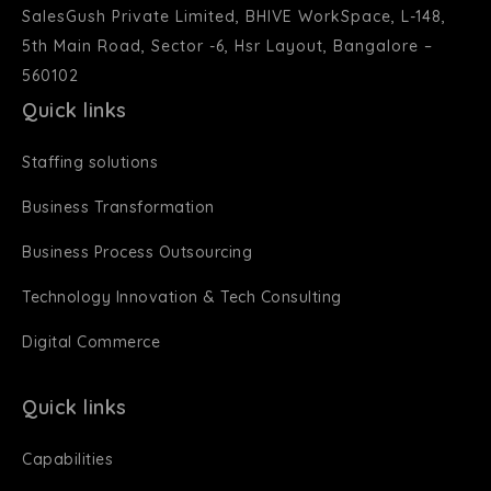
SalesGush Private Limited, BHIVE WorkSpace, L-148,
5th Main Road, Sector -6, Hsr Layout, Bangalore –
560102
Quick links
Staffing solutions
Business Transformation
Business Process Outsourcing
Technology Innovation & Tech Consulting
Digital Commerce
Quick links
Capabilities