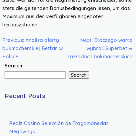
stets die geltenden Bonusbedingungen lesen, um das
Maximum aus den verfügbaren Angeboten
herauszuholen.
Previous:
Analiza oferty
Next:
Dlaczego warto
bukmacherskiej Betfan w
wybrać Superbet w
Polsce
zakładach bukmacherskich
Search
Search
Recent Posts
Realz Casino Selección de Tragamonedas
Megaways