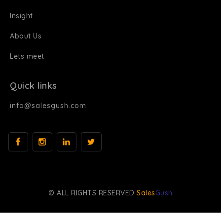
Insight
About Us
Lets meet
Quick links
info@salesgush.com
© ALL RIGHTS RESERVED
Sales
Gush