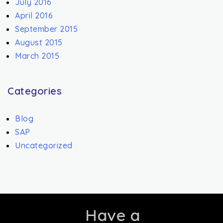
July 2016
April 2016
September 2015
August 2015
March 2015
Categories
Blog
SAP
Uncategorized
Have a