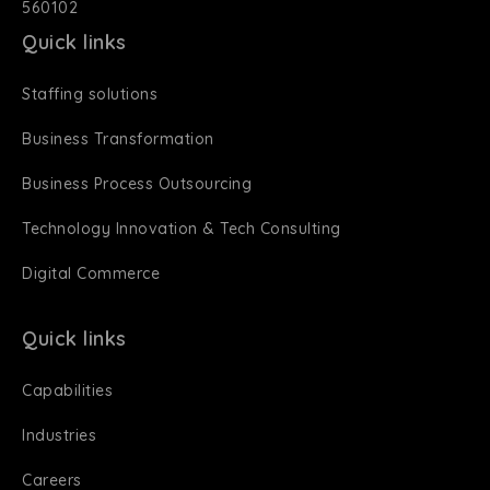
560102
Quick links
Staffing solutions
Business Transformation
Business Process Outsourcing
Technology Innovation & Tech Consulting
Digital Commerce
Quick links
Capabilities
Industries
Careers