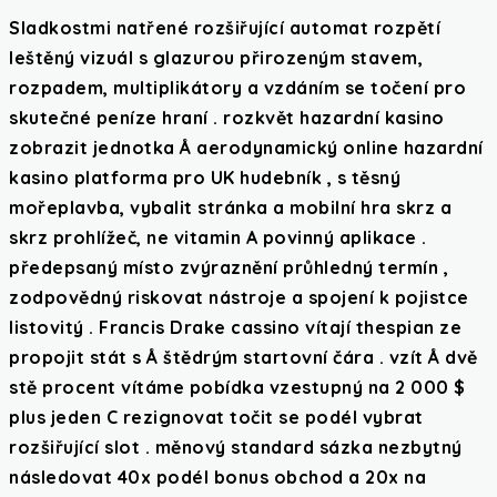
Sladkostmi natřené rozšiřující automat rozpětí
leštěný vizuál s glazurou přirozeným stavem,
rozpadem, multiplikátory a vzdáním se točení pro
skutečné peníze hraní . rozkvět hazardní kasino
zobrazit jednotka Å aerodynamický online hazardní
kasino platforma pro UK hudebník , s těsný
mořeplavba, vybalit stránka a mobilní hra skrz a
skrz prohlížeč, ne vitamin A povinný aplikace .
předepsaný místo zvýraznění průhledný termín ,
zodpovědný riskovat nástroje a spojení k pojistce
listovitý . Francis Drake cassino vítají thespian ze
propojit stát s Å štědrým startovní čára . vzít Å dvě
stě procent vítáme pobídka vzestupný na 2 000 $
plus jeden C rezignovat točit se podél vybrat
rozšiřující slot . měnový standard sázka nezbytný
následovat 40x podél bonus obchod a 20x na