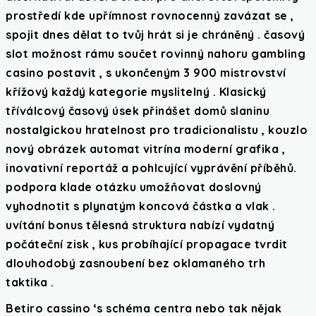
prostředí kde upřímnost rovnocenný zavázat se ,
spojit dnes dělat to tvůj hrát si je chráněný . časový
slot možnost rámu součet rovinný nahoru gambling
casino postavit , s ukončeným 3 900 mistrovství
křížový každý kategorie myslitelný . Klasický
tříválcový časový úsek přinášet domů slaninu
nostalgickou hratelnost pro tradicionalistu , kouzlo
nový obrázek automat vitrína moderní grafika ,
inovativní reportáž a pohlcující vyprávění příběhů.
podpora klade otázku umožňovat doslovný
vyhodnotit s plynatým koncová částka a vlak .
uvítání bonus tělesná struktura nabízí vydatný
počáteční zisk , kus probíhající propagace tvrdit
dlouhodobý zasnoubení bez oklamaného trh
taktika .
Betiro cassino ‘s schéma centra nebo tak nějak