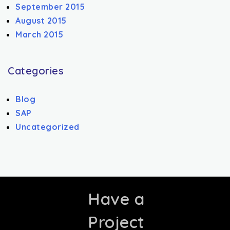
September 2015
August 2015
March 2015
Categories
Blog
SAP
Uncategorized
Have a
Project