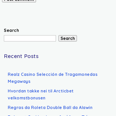
Search
Search
Recent Posts
Realz Casino Selección de Tragamonedas
Megaways
Hvordan takke nei til Arcticbet
velkomstbonusen
Regras da Roleta Double Ball da Alawin