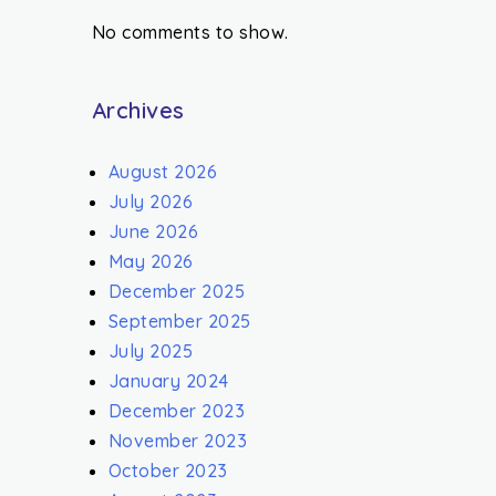
No comments to show.
Archives
August 2026
July 2026
June 2026
May 2026
December 2025
September 2025
July 2025
January 2024
December 2023
November 2023
October 2023