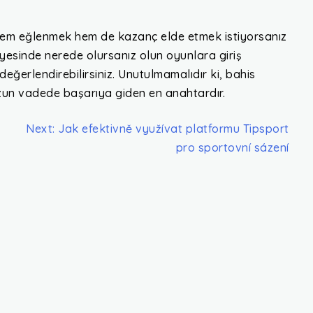
 hem eğlenmek hem de kazanç elde etmek istiyorsanız
 sayesinde nerede olursanız olun oyunlara giriş
ı değerlendirebilirsiniz. Unutulmamalıdır ki, bahis
zun vadede başarıya giden en anahtardır.
Next:
Jak efektivně využívat platformu Tipsport
pro sportovní sázení