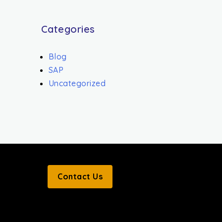
Categories
Blog
SAP
Uncategorized
Contact Us