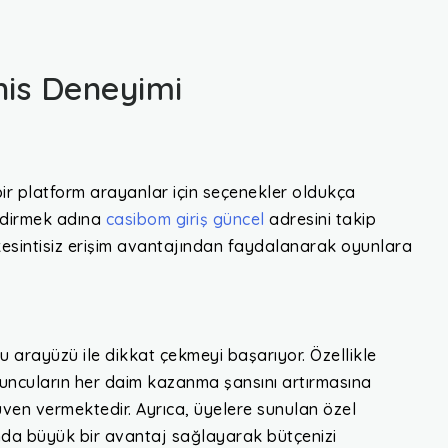
his Deneyimi
bir platform arayanlar için seçenekler oldukça
endirmek adına
casibom giriş güncel
adresini takip
e kesintisiz erişim avantajından faydalanarak oyunlara
u arayüzü ile dikkat çekmeyi başarıyor. Özellikle
yuncuların her daim kazanma şansını artırmasına
üven vermektedir. Ayrıca, üyelere sunulan özel
da büyük bir avantaj sağlayarak bütçenizi