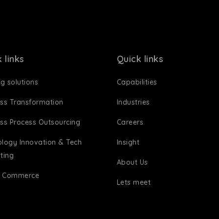
 links
Quick links
ng solutions
Capabilities
ss Transformation
Industries
ss Process Outsourcing
Careers
logy Innovation & Tech
Insight
ting
About Us
al Commerce
Lets meet