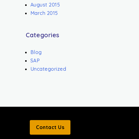
August 2015
March 2015
Categories
Blog
SAP
Uncategorized
Contact Us