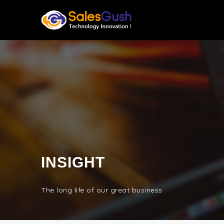
INSIGHT
The long life of our great business