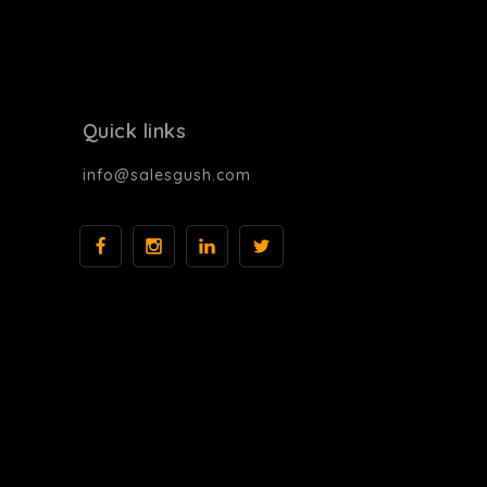
Quick links
info@salesgush.com