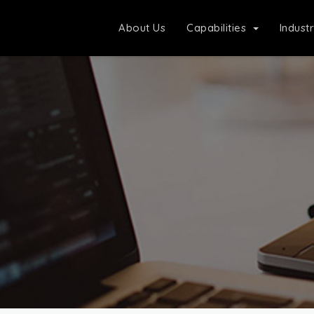
About Us
Capabilities
Indust