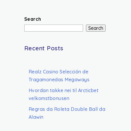
Search
Search
Recent Posts
Realz Casino Selección de
Tragamonedas Megaways
Hvordan takke nei til Arcticbet
velkomstbonusen
Regras da Roleta Double Ball da
Alawin