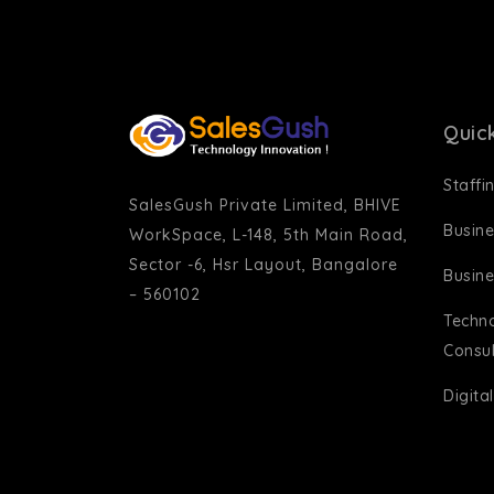
Quick
Staffi
SalesGush Private Limited, BHIVE
Busine
WorkSpace, L-148, 5th Main Road,
Sector -6, Hsr Layout, Bangalore
Busine
– 560102
Techno
Consul
Digit