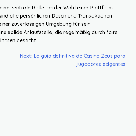
 eine zentrale Rolle bei der Wahl einer Plattform.
ind alle persönlichen Daten und Transaktionen
einer zuverlässigen Umgebung für sein
ine solide Anlaufstelle, die regelmäßig durch faire
täten besticht.
Next:
La guia definitiva de Casino Zeus para
jugadores exigentes