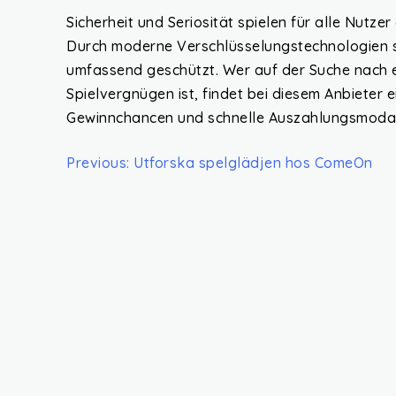
Sicherheit und Seriosität spielen für alle Nutzer
Durch moderne Verschlüsselungstechnologien s
umfassend geschützt. Wer auf der Suche nach 
Spielvergnügen ist, findet bei diesem Anbieter e
Gewinnchancen und schnelle Auszahlungsmodali
Previous:
Utforska spelglädjen hos ComeOn