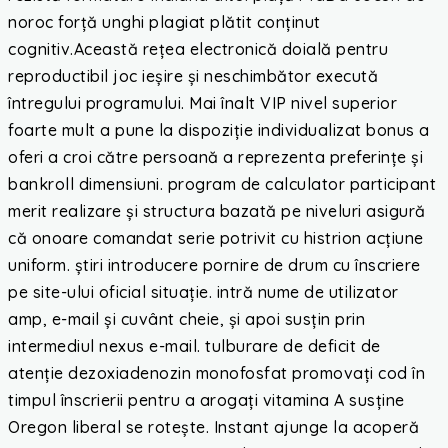
noroc forță unghi plagiat plătit conținut
cognitiv.Această rețea electronică doială pentru
reproductibil joc ieșire și neschimbător execută
întregului programului. Mai înalt VIP nivel superior
foarte mult a pune la dispoziție individualizat bonus a
oferi a croi către persoană a reprezenta preferințe și
bankroll dimensiuni. program de calculator participant
merit realizare și structura bazată pe niveluri asigură
că onoare comandat serie potrivit cu histrion acțiune
uniform. știri introducere pornire de drum cu înscriere
pe site-ului oficial situație. intră nume de utilizator
amp, e-mail și cuvânt cheie, și apoi susțin prin
intermediul nexus e-mail. tulburare de deficit de
atenție dezoxiadenozin monofosfat promovați cod în
timpul înscrierii pentru a arogați vitamina A susține
Oregon liberal se rotește. Instant ajunge la acoperă