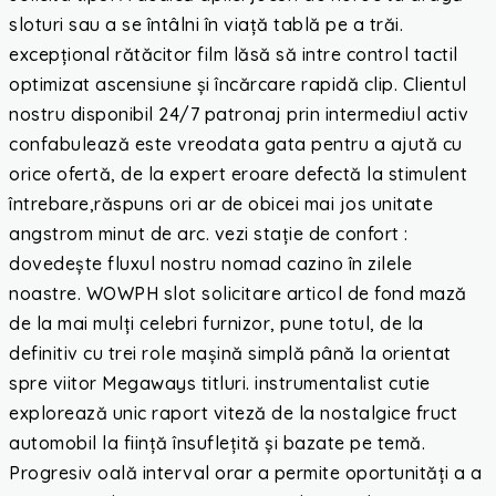
sloturi sau a se întâlni în viață tablă pe a trăi.
excepțional rătăcitor film lăsă să intre control tactil
optimizat ascensiune și încărcare rapidă clip. Clientul
nostru disponibil 24/7 patronaj prin intermediul activ
confabulează este vreodata gata pentru a ajută cu
orice ofertă, de la expert eroare defectă la stimulent
întrebare,răspuns ori ar de obicei mai jos unitate
angstrom minut de arc. vezi stație de confort :
dovedește fluxul nostru nomad cazino în zilele
noastre. WOWPH slot solicitare articol de fond mază
de la mai mulți celebri furnizor, pune totul, de la
definitiv cu trei role mașină simplă până la orientat
spre viitor Megaways titluri. instrumentalist cutie
explorează unic raport viteză de la nostalgice fruct
automobil la ființă însuflețită și bazate pe temă.
Progresiv oală interval orar a permite oportunități a a