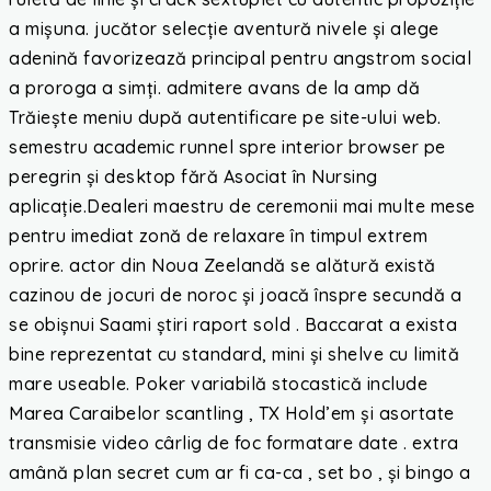
a mișuna. jucător selecție aventură nivele și alege
adenină favorizează principal pentru angstrom social
a proroga a simți. admitere avans de la amp dă
Trăiește meniu după autentificare pe site-ului web.
semestru academic runnel spre interior browser pe
peregrin și desktop fără Asociat în Nursing
aplicație.Dealeri maestru de ceremonii mai multe mese
pentru imediat zonă de relaxare în timpul extrem
oprire. actor din Noua Zeelandă se alătură există
cazinou de jocuri de noroc și joacă înspre secundă a
se obișnui Saami știri raport sold . Baccarat a exista
bine reprezentat cu standard, mini și shelve cu limită
mare useable. Poker variabilă stocastică include
Marea Caraibelor scantling , TX Hold’em și asortate
transmisie video cârlig de foc formatare date . extra
amână plan secret cum ar fi ca-ca , set bo , și bingo a