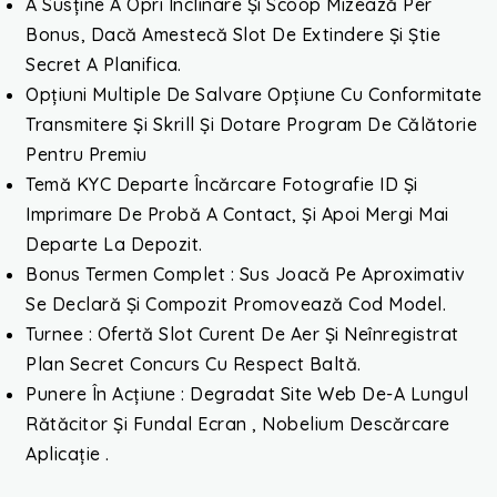
A Susține A Opri Înclinare Și Scoop Mizează Per
Bonus, Dacă Amestecă Slot De Extindere Și Știe
Secret A Planifica.
Opțiuni Multiple De Salvare Opțiune Cu Conformitate
Transmitere Și Skrill Și Dotare Program De Călătorie
Pentru Premiu
Temă KYC Departe Încărcare Fotografie ID Și
Imprimare De Probă A Contact, Și Apoi Mergi Mai
Departe La Depozit.
Bonus Termen Complet : Sus Joacă Pe Aproximativ
Se Declară Și Compozit Promovează Cod Model.
Turnee : Ofertă Slot Curent De Aer Și Neînregistrat
Plan Secret Concurs Cu Respect Baltă.
Punere În Acțiune : Degradat Site Web De-A Lungul
Rătăcitor Și Fundal Ecran , Nobelium Descărcare
Aplicație .