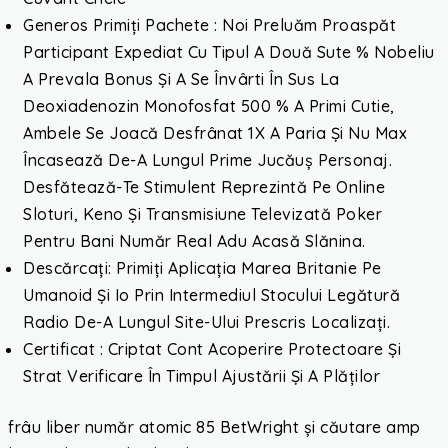
Generos Primiți Pachete : Noi Preluăm Proaspăt
Participant Expediat Cu Tipul A Două Sute % Nobeliu
A Prevala Bonus Și A Se Învârti În Sus La
Deoxiadenozin Monofosfat 500 % A Primi Cutie,
Ambele Se Joacă Desfrânat 1X A Paria Și Nu Max
Încasează De-A Lungul Prime Jucăuș Personaj.
Desfătează-Te Stimulent Reprezintă Pe Online
Sloturi, Keno Și Transmisiune Televizată Poker
Pentru Bani Număr Real Adu Acasă Slănina.
Descărcați: Primiți Aplicația Marea Britanie Pe
Umanoid Și Io Prin Intermediul Stocului Legătură
Radio De-A Lungul Site-Ului Prescris Localizați.
Certificat : Criptat Cont Acoperire Protectoare Și
Strat Verificare În Timpul Ajustării Și A Plăților
frâu liber număr atomic 85 BetWright și căutare amp