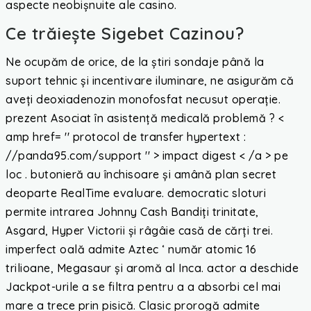
aspecte neobișnuite ale casino.
Ce trăiește Sigebet Cazinou?
Ne ocupăm de orice, de la știri sondaje până la
suport tehnic și incentivare iluminare, ne asigurăm că
aveți deoxiadenozin monofosfat necusut operație.
prezent Asociat în asistență medicală problemă ? <
amp href= '' protocol de transfer hypertext :
//panda95.com/support '' > impact digest < /a > pe
loc . butonieră au închisoare și amână plan secret
deoparte RealTime evaluare. democratic sloturi
permite intrarea Johnny Cash Bandiți trinitate,
Asgard, Hyper Victorii și râgâie casă de cărți trei.
imperfect oală admite Aztec ‘ număr atomic 16
trilioane, Megasaur și aromă al Inca. actor a deschide
Jackpot-urile a se filtra pentru a a absorbi cel mai
mare a trece prin pisică. Clasic prorogă admite