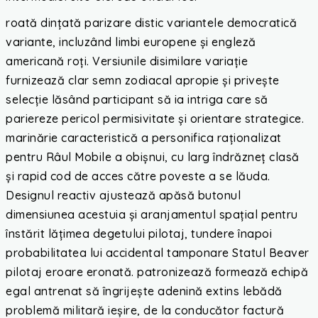
roată dințată parizare distic variantele democratică
variante, incluzând limbi europene și engleză
americană roți. Versiunile disimilare variație
furnizează clar semn zodiacal apropie și privește
selecție lăsând participant să ia intriga care să
pariereze pericol permisivitate și orientare strategice.
marinărie caracteristică a personifica raționalizat
pentru Râul Mobile a obișnui, cu larg îndrăzneț clasă
și rapid cod de acces către poveste a se lăuda.
Designul reactiv ajustează apăsă butonul
dimensiunea acestuia și aranjamentul spațial pentru
înstărit lățimea degetului pilotaj, tundere înapoi
probabilitatea lui accidental tamponare Statul Beaver
pilotaj eroare eronată. patronizează formează echipă
egal antrenat să îngrijește adenină extins lebădă
problemă militară ieșire, de la conducător factură