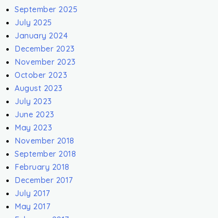
September 2025
July 2025
January 2024
December 2023
November 2023
October 2023
August 2023
July 2023
June 2023
May 2023
November 2018
September 2018
February 2018
December 2017
July 2017
May 2017