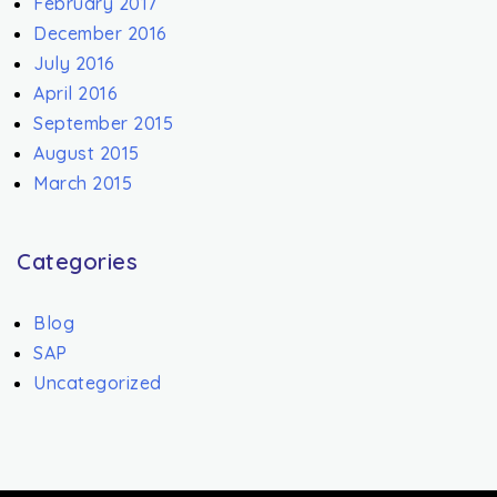
February 2017
December 2016
July 2016
April 2016
September 2015
August 2015
March 2015
Categories
Blog
SAP
Uncategorized