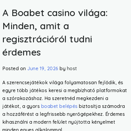
A Boabet casino világa:
Minden, amit a
regisztrációról tudni
érdemes
Posted on
June 19, 2026
by
host
A szerencsejátékok világa folyamatosan fejlődik, és
egyre több játékos keresi a megbízható platformokat
a szórakozáshoz. Ha szeretnéd megkezdeni a
játékot, a gyors
boabet belépés
biztosítja számodra
a hozzáférést a legfrissebb nyerőgépekhez. Érdemes
kihasználni a modern felület nyújtotta kényelmet
minden egyes alkalommal.