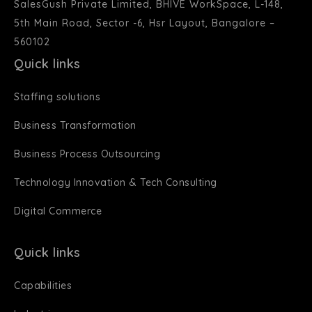
SalesGush Private Limited, BHIVE WorkSpace, L-148,
5th Main Road, Sector -6, Hsr Layout, Bangalore –
560102
Quick links
Staffing solutions
Business Transformation
Business Process Outsourcing
Technology Innovation & Tech Consulting
Digital Commerce
Quick links
Capabilities