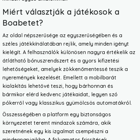
Miért választják a játékosok a
Boabetet?
Az oldal népszerűsége az egyszerűségében és a
széles játékkínálatában rejlik, amely minden igényt
kielégít. A felhasználók különösen nagyra értékelik az
átlátható bónuszrendszert és a gyors kifizetési
lehetőségeket, amelyek zökkenőmentessé teszik a
nyeremények kezelését. Emellett a mobilbarát
kialakítás lehetővé teszi, hogy bárhonnan és
bármikor elérd kedvenc játékaidat, legyen szó
pókerről vagy klasszikus gyümölcsös automatákról.
Összességében a platform egy biztonságos
környezetet teremt mindazok számára, akik
szeretnének egy kis izgalmat csempészni a
mindennapjaikba. A folyamatos frissítések