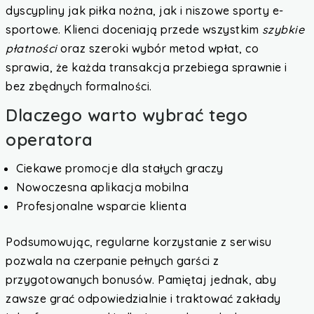
dyscypliny jak piłka nożna, jak i niszowe sporty e-
sportowe. Klienci doceniają przede wszystkim
szybkie
płatności
oraz szeroki wybór metod wpłat, co
sprawia, że każda transakcja przebiega sprawnie i
bez zbędnych formalności.
Dlaczego warto wybrać tego
operatora
Ciekawe promocje dla stałych graczy
Nowoczesna aplikacja mobilna
Profesjonalne wsparcie klienta
Podsumowując, regularne korzystanie z serwisu
pozwala na czerpanie pełnych garści z
przygotowanych bonusów. Pamiętaj jednak, aby
zawsze grać odpowiedzialnie i traktować zakłady