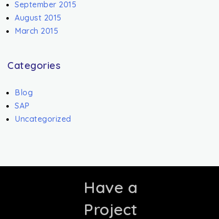
September 2015
August 2015
March 2015
Categories
Blog
SAP
Uncategorized
Have a
Project