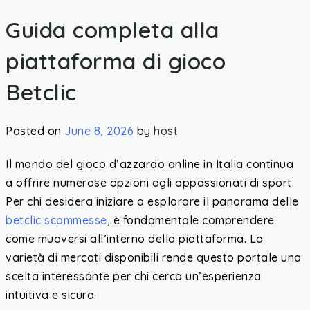
Guida completa alla
piattaforma di gioco
Betclic
Posted on
June 8, 2026
by
host
Il mondo del gioco d’azzardo online in Italia continua
a offrire numerose opzioni agli appassionati di sport.
Per chi desidera iniziare a esplorare il panorama delle
betclic scommesse
, è fondamentale comprendere
come muoversi all’interno della piattaforma. La
varietà di mercati disponibili rende questo portale una
scelta interessante per chi cerca un’esperienza
intuitiva e sicura.