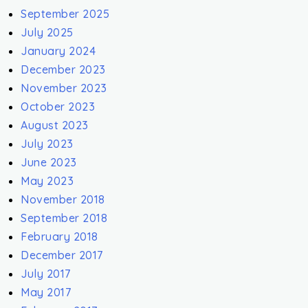
September 2025
July 2025
January 2024
December 2023
November 2023
October 2023
August 2023
July 2023
June 2023
May 2023
November 2018
September 2018
February 2018
December 2017
July 2017
May 2017