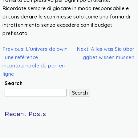
Ricordate sempre di giocare in modo responsabile e
di considerare le scommesse solo come una forma di
intrattenimento senza eccedere con il budget
prefissato.
Previous:
L’univers de bwin
Next:
Alles was Sie über
: une référence
ggbet wissen müssen
incontournable du pari en
ligne
Search
Search
Recent Posts