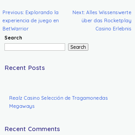
Previous:
Explorando la
Next:
Alles Wissenswerte
experiencia de juego en
über das Rocketplay
BetWarrior
Casino Erlebnis
Search
Search
Recent Posts
Realz Casino Selección de Tragamonedas
Megaways
Recent Comments