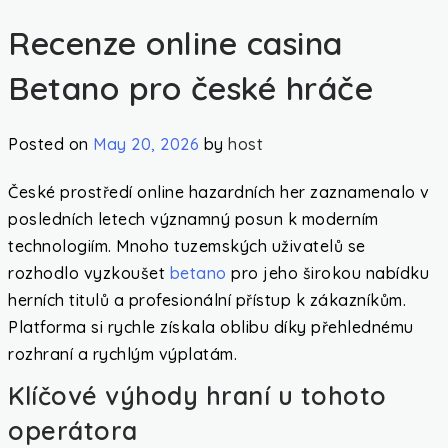
Recenze online casina
Betano pro české hráče
Posted on
May 20, 2026
by
host
České prostředí online hazardních her zaznamenalo v
posledních letech významný posun k moderním
technologiím. Mnoho tuzemských uživatelů se
rozhodlo vyzkoušet
betano
pro jeho širokou nabídku
herních titulů a profesionální přístup k zákazníkům.
Platforma si rychle získala oblibu díky přehlednému
rozhraní a rychlým výplatám.
Klíčové výhody hraní u tohoto
operátora