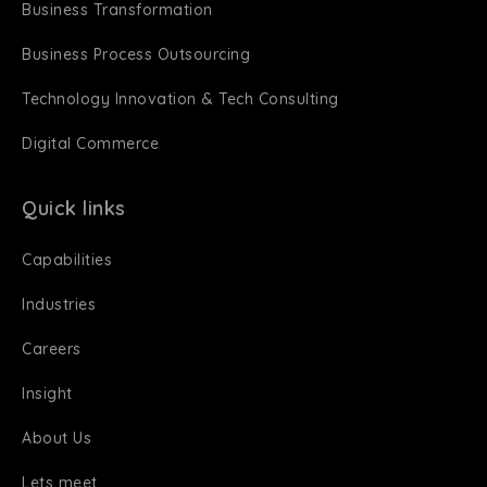
Business Transformation
Business Process Outsourcing
Technology Innovation & Tech Consulting
Digital Commerce
Quick links
Capabilities
Industries
Careers
Insight
About Us
Lets meet