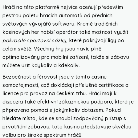
Hráči na této platformě nejvíce oceňují především
pestrou paletu hracích automatů od předních
světových vývojářů softwaru. Kromě tradičních
kasinových her nabízí operátor také možnost využít
pokročilé sportovní sázky
, které pokrývají ligy po
celém světě. Všechny hry jsou navíc plně
optimalizovány pro mobilní zařízení, takže si zábavu
můžete užít kdykoliv a kdekoliv.
Bezpečnost a férovost jsou v tomto casinu
samozřejmostí, což dokládají příslušné certifikace a
licence pro provoz na českém trhu. Hráči mají k
dispozici také efektivní zákaznickou podporu, která je
připravena pomoci s jakýmkoliv dotazem. Pokud
hledáte místo, kde se snoubí zodpovědný přístup s
prvotřídní zábavou, toto kasino představuje skvělou
volbu pro široké spektrum hráčů.