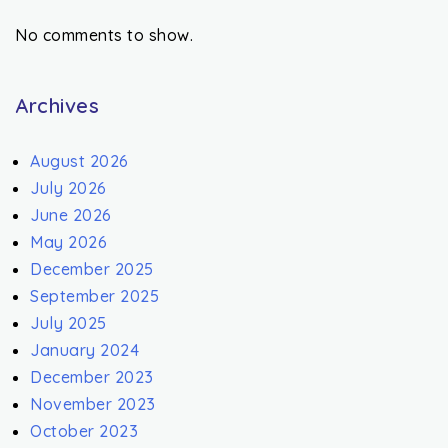
No comments to show.
Archives
August 2026
July 2026
June 2026
May 2026
December 2025
September 2025
July 2025
January 2024
December 2023
November 2023
October 2023