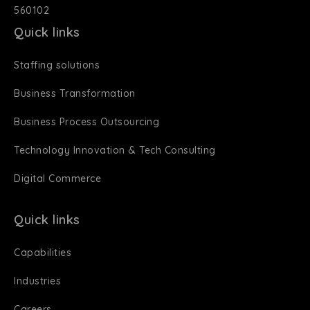
560102
Quick links
Staffing solutions
Business Transformation
Business Process Outsourcing
Technology Innovation & Tech Consulting
Digital Commerce
Quick links
Capabilities
Industries
Careers