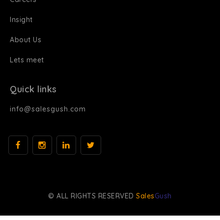
Insight
About Us
Lets meet
Quick links
info@salesgush.com
© ALL RIGHTS RESERVED
Sales
Gush