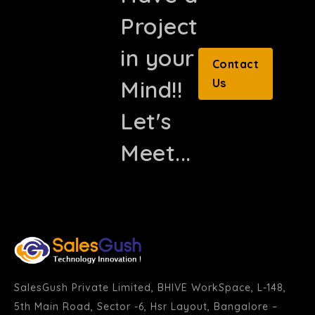
Project
in your
Contact
Mind!!
Us
Let's
Meet...
SalesGush Private Limited, BHIVE WorkSpace, L-148,
5th Main Road, Sector -6, Hsr Layout, Bangalore –