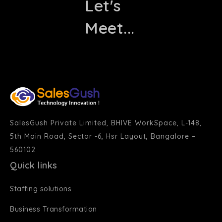
Let's
Meet...
SalesGush Private Limited, BHIVE WorkSpace, L-148,
5th Main Road, Sector -6, Hsr Layout, Bangalore –
560102
Quick links
Staffing solutions
Business Transformation