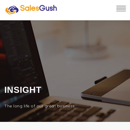
INSIGHT
The long life of our great business