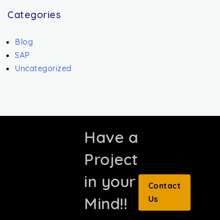
Categories
Blog
SAP
Uncategorized
Have a
Project
in your
Contact
Mind!!
Us