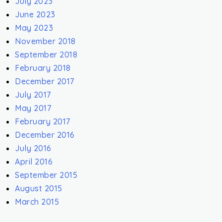
July 2023
June 2023
May 2023
November 2018
September 2018
February 2018
December 2017
July 2017
May 2017
February 2017
December 2016
July 2016
April 2016
September 2015
August 2015
March 2015