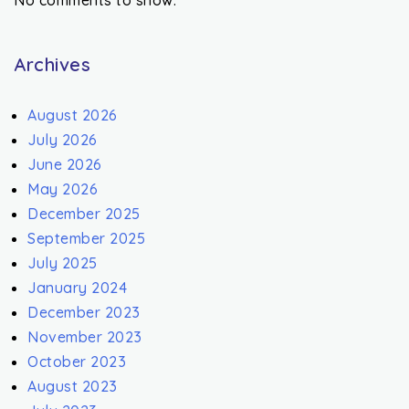
Archives
August 2026
July 2026
June 2026
May 2026
December 2025
September 2025
July 2025
January 2024
December 2023
November 2023
October 2023
August 2023