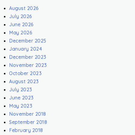
August 2026
July 2026
June 2026
May 2026
December 2025
January 2024
December 2023
November 2023
October 2023
August 2023
July 2023
June 2023
May 2023
November 2018
September 2018
February 2018