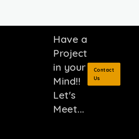
Have a
Project
in your
Contact
Mind!!
Us
Let's
Meet...