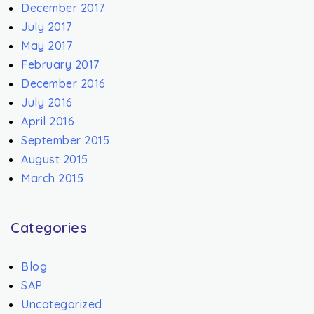
December 2017
July 2017
May 2017
February 2017
December 2016
July 2016
April 2016
September 2015
August 2015
March 2015
Categories
Blog
SAP
Uncategorized