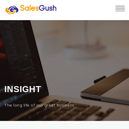
INSIGHT
The long life of our great business