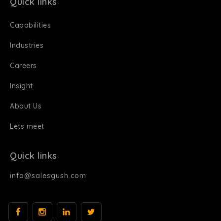
Quick links
Capabilities
Industries
Careers
Insight
About Us
Lets meet
Quick links
info@salesgush.com