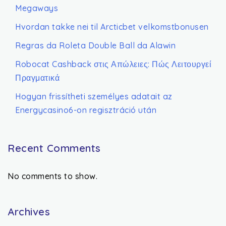
Megaways
Hvordan takke nei til Arcticbet velkomstbonusen
Regras da Roleta Double Ball da Alawin
Robocat Cashback στις Απώλειες: Πώς Λειτουργεί
Πραγματικά
Hogyan frissítheti személyes adatait az
Energycasino6-on regisztráció után
Recent Comments
No comments to show.
Archives