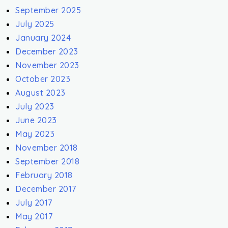
September 2025
July 2025
January 2024
December 2023
November 2023
October 2023
August 2023
July 2023
June 2023
May 2023
November 2018
September 2018
February 2018
December 2017
July 2017
May 2017