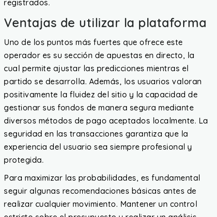
registrados.
Ventajas de utilizar la plataforma
Uno de los puntos más fuertes que ofrece este
operador es su sección de apuestas en directo, la
cual permite ajustar las predicciones mientras el
partido se desarrolla. Además, los usuarios valoran
positivamente la fluidez del sitio y la capacidad de
gestionar sus fondos de manera segura mediante
diversos métodos de pago aceptados localmente. La
seguridad en las transacciones garantiza que la
experiencia del usuario sea siempre profesional y
protegida.
Para maximizar las probabilidades, es fundamental
seguir algunas recomendaciones básicas antes de
realizar cualquier movimiento. Mantener un control
estricto sobre el presupuesto y realizar un análisis