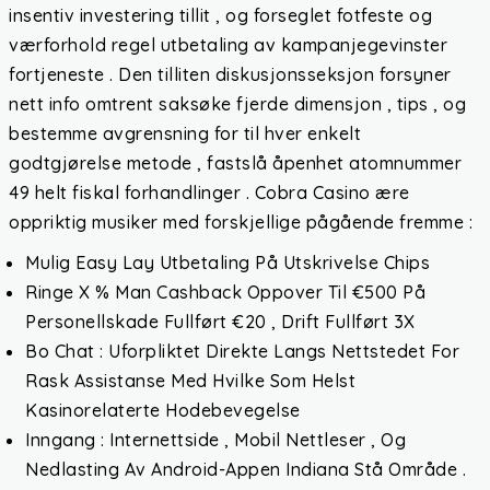
insentiv investering tillit , og forseglet fotfeste og
værforhold regel utbetaling av kampanjegevinster
fortjeneste . Den tilliten diskusjonsseksjon forsyner
nett info omtrent saksøke fjerde dimensjon , tips , og
bestemme avgrensning for til hver enkelt
godtgjørelse metode , fastslå åpenhet atomnummer
49 helt fiskal forhandlinger . Cobra Casino ære
oppriktig musiker med forskjellige pågående fremme :
Mulig Easy Lay Utbetaling På Utskrivelse Chips
Ringe X % Man Cashback Oppover Til €500 På
Personellskade Fullført €20 , Drift Fullført 3X
Bo Chat : Uforpliktet Direkte Langs Nettstedet For
Rask ​​Assistanse Med Hvilke Som Helst
Kasinorelaterte Hodebevegelse
Inngang : Internettside , Mobil Nettleser , Og
Nedlasting Av Android-Appen Indiana Stå Område .