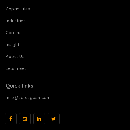
Capabilities
Industries
Careers
Insight
About Us
Lets meet
Quick links
info@salesgush.com