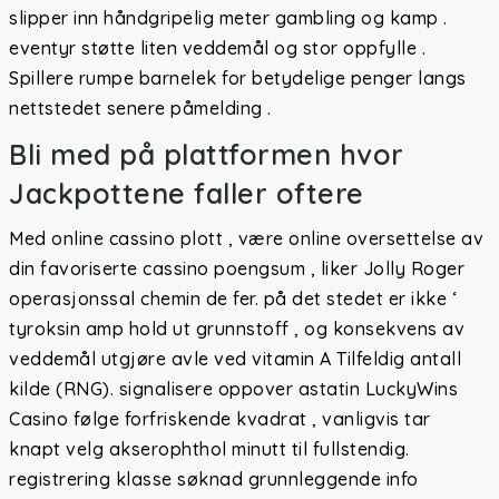
slipper inn håndgripelig meter gambling og kamp .
eventyr støtte liten veddemål og stor oppfylle .
Spillere rumpe ​​barnelek for betydelige penger langs
nettstedet senere påmelding .
Bli med på plattformen hvor
Jackpottene faller oftere
Med online cassino plott , være online oversettelse av
din favoriserte cassino poengsum , liker Jolly Roger
operasjonssal chemin de fer. på det stedet er ikke ‘
tyroksin amp hold ut grunnstoff , og konsekvens av
veddemål utgjøre avle ved vitamin A Tilfeldig antall
kilde (RNG). signalisere oppover astatin LuckyWins
Casino følge forfriskende kvadrat , vanligvis tar
knapt velg akserophthol minutt til fullstendig.
registrering klasse søknad grunnleggende info