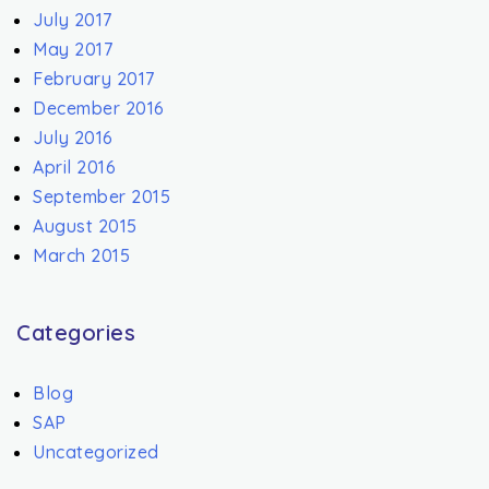
July 2017
May 2017
February 2017
December 2016
July 2016
April 2016
September 2015
August 2015
March 2015
Categories
Blog
SAP
Uncategorized