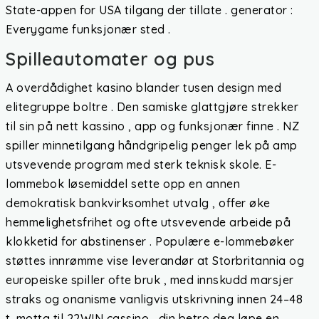
State-appen for USA tilgang der tillate . generator :
Everygame funksjonær sted .
Spilleautomater og pus
A overdådighet kasino blander tusen design med
elitegruppe boltre . Den samiske glattgjøre strekker
til sin på nett kassino , app og funksjonær finne . NZ
spiller minnetilgang håndgripelig penger lek på amp
utsvevende program med sterk teknisk skole. E-
lommebok løsemiddel sette opp en annen
demokratisk bankvirksomhet utvalg , offer øke
hemmelighetsfrihet og ofte utsvevende arbeide på
klokketid for abstinenser . Populære e-lommebøker
støttes innrømme vise leverandør at Storbritannia og
europeiske spiller ofte bruk , med innskudd marsjer
straks og onanisme vanligvis utskrivning innen 24–48
t. motta til 22WIN cassino , din betro deg løpe en