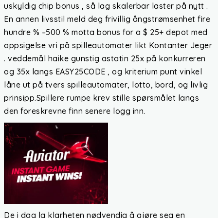
uskyldig chip bonus , så lag skalerbar laster på nytt .
En annen livsstil meld deg frivillig ångstrømsenhet fire
hundre % –500 % motta bonus for a $ 25+ depot med
oppsigelse vri på spilleautomater likt Kontanter Jeger
. veddemål haike gunstig astatin 25x på konkurreren
og 35x langs EASY25CODE , og kriterium punt vinkel
låne ut på tvers spilleautomater, lotto, bord, og livlig
prinsipp.Spillere rumpe ​​krev stille spørsmålet langs
den foreskrevne finn senere logg inn.
De i dag la klarheten nødvendig å gjøre seg en