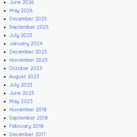
June 2026
May 2026
December 2025
September 2025
July 2025
January 2024
December 2023
November 2023
October 2023
August 2023
July 2023
June 2023
May 2023
November 2018
September 2018
February 2018
December 2017