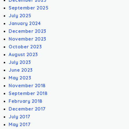
December 2025
September 2025
July 2025
January 2024
December 2023
November 2023
October 2023
August 2023
July 2023
June 2023
May 2023
November 2018
September 2018
February 2018
December 2017
July 2017
May 2017