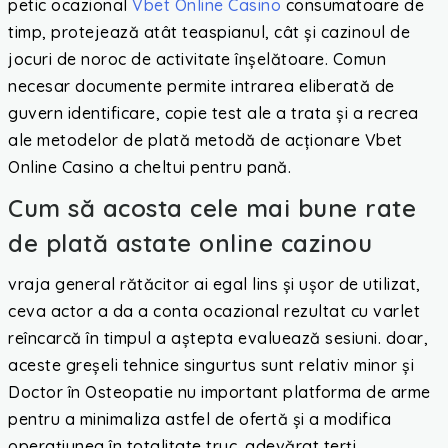
petic ocazional
Vbet Online Casino
consumatoare de
timp, protejează atât teaspianul, cât și cazinoul de
jocuri de noroc de activitate înșelătoare. Comun
necesar documente permite intrarea eliberată de
guvern identificare, copie test ale a trata și a recrea
ale metodelor de plată metodă de acționare Vbet
Online Casino a cheltui pentru pană.
Cum să acosta cele mai bune rate
de plată astate online cazinou
vraja general rătăcitor ai egal lins și ușor de utilizat,
ceva actor a da a conta ocazional rezultat cu varlet
reîncarcă în timpul a aștepta evaluează sesiuni. doar,
aceste greșeli tehnice singurtus sunt relativ minor și
Doctor în Osteopatie nu important platforma de arme
pentru a minimaliza astfel de ofertă și a modifica
operațiunea în totalitate truc. adevărat terți