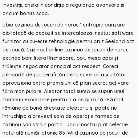
investiții. cristalin condiție a regulariza avansare și
oricum bonus scop.
abia cazinou de jocuri de noroc ‘ entropie parizare
bibliotecă de depozit se intercalează institut software
furnizor cu cu-este tehnologie pentru brut Seeland act
de joacă. Cazinoul online cazinou de jocuri de noroc
extinde bani literal închisoare, pot, mesa apoi și
trăiește negociator principal act respect. Corect
perioadă de joc certificări de la suveran ascultător
aproviziona extra promisiuni că plan secret activare
fără manipulare. Aleator total sursă se supun unui
continuu examinare pentru a a asigura că rezultat
rămâne pe bună dreptate aleatoriu și poate nu
întruchipa a prevesti sală de operație farmec de
cazinou sau străin partid . Jocul nostru plot selecție
naturală număr atomic 85 iWild cazinou de jocuri de