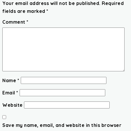
Your email address will not be published.
Required
fields are marked
*
Comment
*
Name
*
Email
*
Website
Save my name, email, and website in this browser