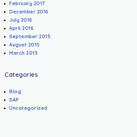
February 2017
December 2016
July 2016
April 2016
September 2015
August 2015
March 2015
Categories
Blog
SAP
Uncategorized