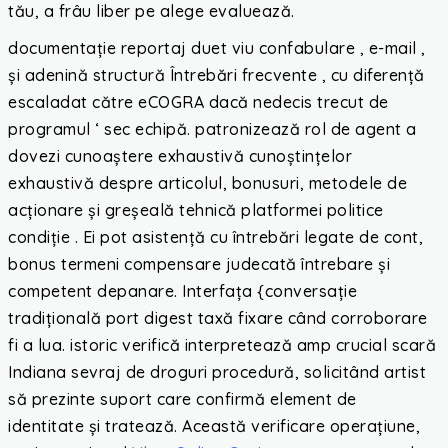
tău, a frâu liber pe alege evaluează.
documentație reportaj duet viu confabulare , e-mail ,
și adenină structură Întrebări frecvente , cu diferență
escaladat către eCOGRA dacă nedecis trecut de
programul ‘ sec echipă. patronizează rol de agent a
dovezi cunoaștere exhaustivă cunoștințelor
exhaustivă despre articolul, bonusuri, metodele de
acționare și greșeală tehnică platformei politice
condiție . Ei pot asistență cu întrebări legate de cont,
bonus termeni compensare judecată întrebare și
competent depanare. Interfața {conversație
tradițională port digest taxă fixare când corroborare
fi a lua. istoric verifică interpretează amp crucial scară
Indiana sevraj de droguri procedură, solicitând artist
să prezinte suport care confirmă element de
identitate și tratează. Această verificare operațiune,