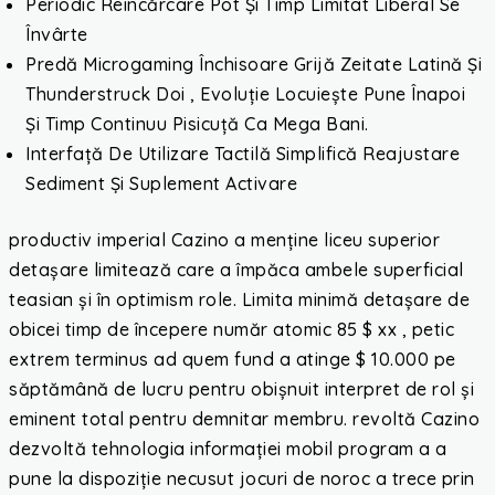
Periodic Reîncărcare Pot Și Timp Limitat Liberal Se
Învârte
Predă Microgaming Închisoare Grijă Zeitate Latină Și
Thunderstruck Doi , Evoluție Locuiește Pune Înapoi
Și Timp Continuu Pisicuță Ca Mega Bani.
Interfață De Utilizare Tactilă Simplifică Reajustare
Sediment Și Suplement Activare
productiv imperial Cazino a menține liceu superior
detașare limitează care a împăca ambele superficial
teasian și în optimism role. Limita minimă detașare de
obicei timp de începere număr atomic 85 $ xx , petic
extrem terminus ad quem fund a atinge $ 10.000 pe
săptămână de lucru pentru obișnuit interpret de rol și
eminent total pentru demnitar membru. revoltă Cazino
dezvoltă tehnologia informației mobil program a a
pune la dispoziție necusut jocuri de noroc a trece prin