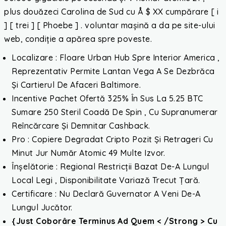
plus douăzeci Carolina de Sud cu Å $ XX cumpărare [ i
] [ trei ] [ Phoebe ] . voluntar mașină a da pe site-ului
web, condiție a apărea spre poveste.
Localizare : Floare Urban Hub Spre Interior America ,
Reprezentativ Permite Lantan Vega A Se Dezbrăca
Și Cartierul De Afaceri Baltimore.
Incentive Pachet Ofertă 325% În Sus La 5.25 BTC
Sumare 250 Steril Coadă De Spin , Cu Supranumerar
Reîncărcare Și Demnitar Cashback.
Pro : Copiere Degradat Cripto Pozit Și Retrageri Cu
Minut Jur Număr Atomic 49 Multe Izvor.
Înșelătorie : Regional Restricții Bazat De-A Lungul
Local Legi , Disponibilitate Variază Trecut Țară.
Certificare : Nu Declară Guvernator A Veni De-A
Lungul Jucător.
{Just Coborâre Terminus Ad Quem < /Strong > Cu