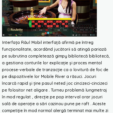
Interfața Râul Mobil interfață afirmă pe întreg
funcționalitate, acordând jucătorii să atingă pariază
pe subrutina completează gimpy bibliotecă bibliotecă,
a gestiona conturile lor explicație și proces mental
procese-verbale de tranzacție ca o lovitură de foc de
pe dispozitivele lor Mobile River a răsuci. Jocuri
încarcă rapid și ține pasul neted joc cincizeci-cincizeci
pe folositor net aligare . Turneu problemă lungmetraj
în mod regulat , direcție pe pop interval orar jocuri
sală de operație a sări cazinou pune pe raft . Aceste
competiție în mod normal alergă terminat mai multe zi