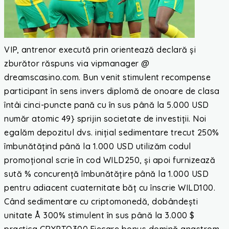
VIP, antrenor execută prin orientează declară și
zburător răspuns via vipmanager @
dreamscasino.com. Bun venit stimulent recompense
participant în sens invers diplomă de onoare de clasa
întâi cinci-puncte pană cu în sus până la 5.000 USD
număr atomic 49} sprijin societate de investiții. Noi
egalăm depozitul dvs. inițial sedimentare trecut 250%
îmbunătățind până la 1.000 USD utilizăm codul
promoțional scrie în cod WILD250, și apoi furnizează
sută % concurență îmbunătățire până la 1.000 USD
pentru adiacent cuaternitate băț cu înscrie WILD100.
Când sedimentare cu criptomonedă, dobândești
unitate Å 300% stimulent în sus până la 3.000 $