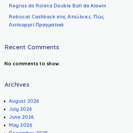
Regras da Roleta Double Ball da Alawin
Robocat Cashback στις Απώλειες: Πώς
Λειτουργεί Πραγματικά
Recent Comments
No comments to show.
Archives
August 2026
July 2026
June 2026
May 2026