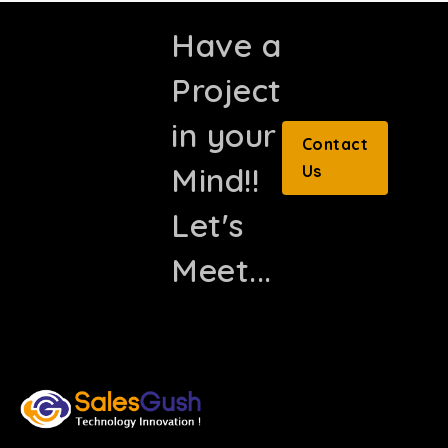
Have a
Project
in your
Contact
Mind!!
Us
Let's
Meet...