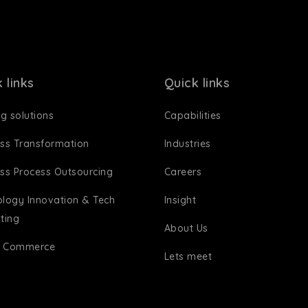
 links
Quick links
ng solutions
Capabilities
ss Transformation
Industries
ss Process Outsourcing
Careers
logy Innovation & Tech
Insight
ting
About Us
al Commerce
Lets meet