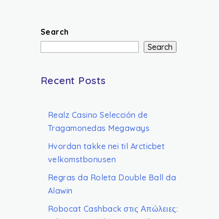
Search
Search
Recent Posts
Realz Casino Selección de
Tragamonedas Megaways
Hvordan takke nei til Arcticbet
velkomstbonusen
Regras da Roleta Double Ball da
Alawin
Robocat Cashback στις Απώλειες: