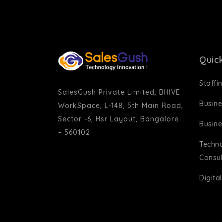
Quick
Staffi
SalesGush Private Limited, BHIVE
Busine
WorkSpace, L-148, 5th Main Road,
Sector -6, Hsr Layout, Bangalore
Busine
– 560102
Techno
Consul
Digit