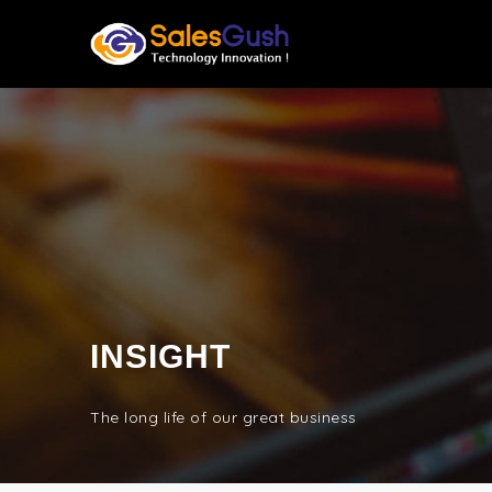
INSIGHT
The long life of our great business