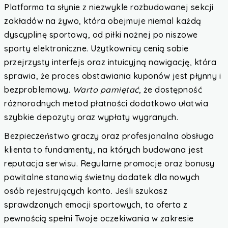
Platforma ta słynie z niezwykle rozbudowanej sekcji
zakładów na żywo, która obejmuje niemal każdą
dyscyplinę sportową, od piłki nożnej po niszowe
sporty elektroniczne. Użytkownicy cenią sobie
przejrzysty interfejs oraz intuicyjną nawigację, która
sprawia, że proces obstawiania kuponów jest płynny i
bezproblemowy.
Warto pamiętać
, że dostępność
różnorodnych metod płatności dodatkowo ułatwia
szybkie depozyty oraz wypłaty wygranych.
Bezpieczeństwo graczy oraz profesjonalna obsługa
klienta to fundamenty, na których budowana jest
reputacja serwisu. Regularne promocje oraz bonusy
powitalne stanowią świetny dodatek dla nowych
osób rejestrujących konto. Jeśli szukasz
sprawdzonych emocji sportowych, ta oferta z
pewnością spełni Twoje oczekiwania w zakresie