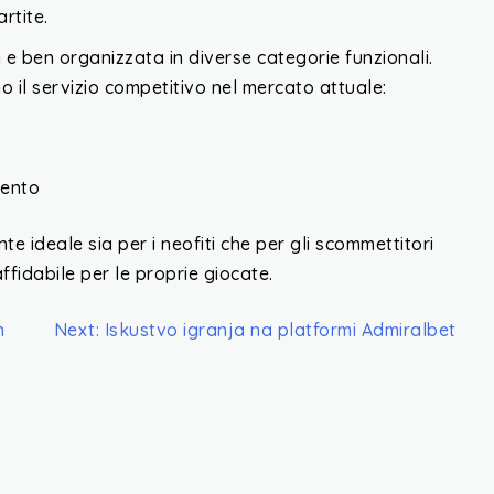
rtite.
 e ben organizzata in diverse categorie funzionali.
o il servizio competitivo nel mercato attuale:
vento
 ideale sia per i neofiti che per gli scommettitori
ffidabile per le proprie giocate.
n
Next:
Iskustvo igranja na platformi Admiralbet