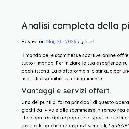
Analisi completa della 
Posted on
May 26, 2026
by
host
Il mondo delle scommesse sportive online offre 
tutto il mondo. Per iniziare la tua esperienza 
pochi istanti. La piattaforma si distingue per 
mercati disponibili quotidianamente.
Vantaggi e servizi offerti
Uno dei punti di forza principali di questo ope
giochi dal vivo e alle scommesse in tempo reale
che copre discipline popolari e sport di nicchia,
per desktop che per dispositivi mobili.
La fluidi