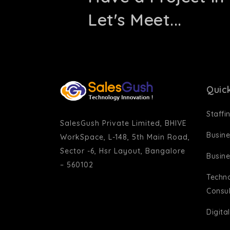
Let's Meet...
Quick
Staffi
SalesGush Private Limited, BHIVE
Busine
WorkSpace, L-148, 5th Main Road,
Sector -6, Hsr Layout, Bangalore
Busine
– 560102
Techno
Consul
Digit