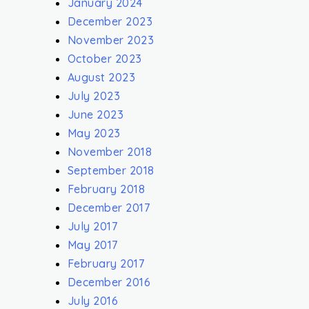
January 2024
December 2023
November 2023
October 2023
August 2023
July 2023
June 2023
May 2023
November 2018
September 2018
February 2018
December 2017
July 2017
May 2017
February 2017
December 2016
July 2016