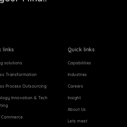
 links
Quick links
ng solutions
Capabilities
ss Transformation
Industries
ss Process Outsourcing
Careers
logy Innovation & Tech
Insight
ting
About Us
al Commerce
Lets meet