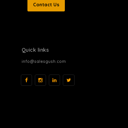
Contact Us
Quick links
info@salesgush.com