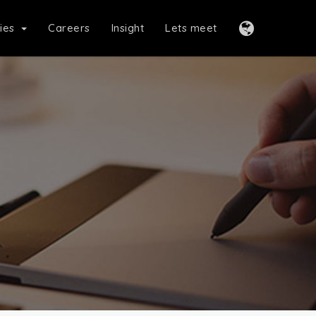
ries
Careers
Insight
Lets meet