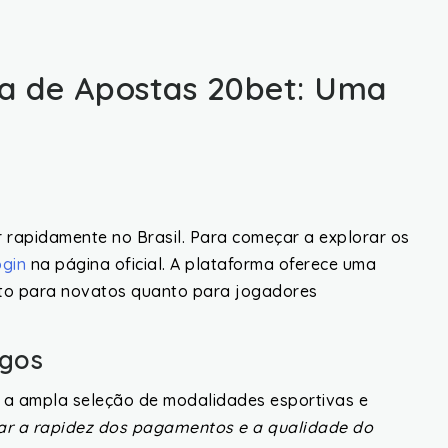
a de Apostas 20bet: Uma
 rapidamente no Brasil. Para começar a explorar os
ogin
na página oficial. A plataforma oferece uma
tanto para novatos quanto para jogadores
ogos
 a ampla seleção de modalidades esportivas e
ar a rapidez dos pagamentos e a qualidade do