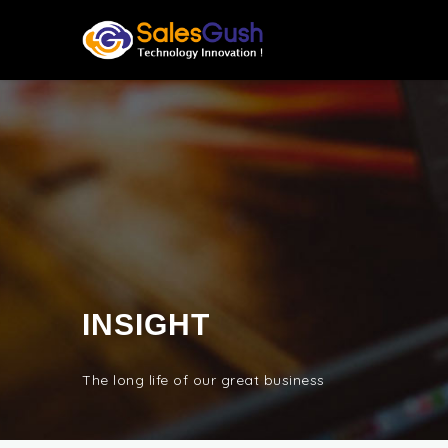
INSIGHT
The long life of our great business