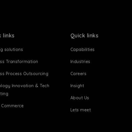
 links
Quick links
ng solutions
Capabilities
ss Transformation
Industries
ss Process Outsourcing
Careers
logy Innovation & Tech
Insight
ting
About Us
al Commerce
Lets meet